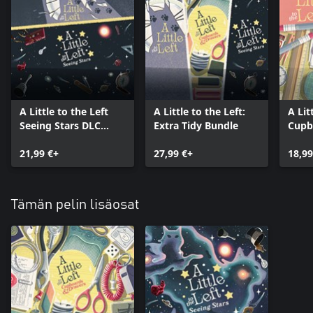
A Little to the Left
A Little to the Left:
A Lit
Seeing Stars DLC
Extra Tidy Bundle
Cupb
Bundle
DLC 
21,99 €+
27,99 €+
18,99
Tämän pelin lisäosat