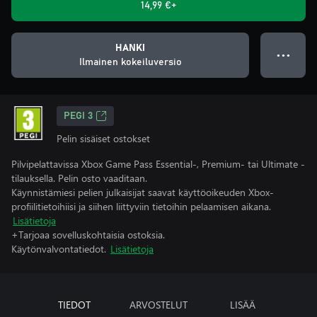
14,99 €+
HANKI
● ● ●
Ilmainen kokeiluversio
PEGI 3
Pelin sisäiset ostokset
Pilvipelattavissa Xbox Game Pass Essential-, Premium- tai Ultimate -
tilauksella. Pelin osto vaaditaan.
Käynnistämiesi pelien julkaisijat saavat käyttöoikeuden Xbox-
profiilitietoihiisi ja siihen liittyviin tietoihin pelaamisen aikana.
Lisätietoja
+Tarjoaa sovelluskohtaisia ostoksia.
Käytönvalvontatiedot.
Lisätietoja
TIEDOT
ARVOSTELUT
LISÄÄ