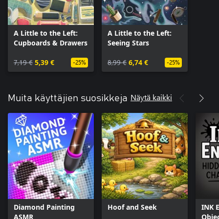
A Little to the Left:
A Little to the Left:
Cupboards & Drawers
Seeing Stars
7,19 €
5,39 €
8,99 €
6,74 €
-25%
-25%
Näytä kaikki
Muita käyttäjien suosikkeja
Diamond Painting
Hoof and Seek
INK 
ASMR
Obje