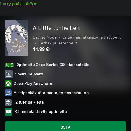
Siirry pääsisältöön
A Little to the Left
Secret Mode
•
Ongelmanratkaisu- ja tietopelit
•
Perhe- ja lastenpelit
14,99 €+
Optimoitu Xbox Series X|S -konsoleille
Smart Delivery
Xbox Play Anywhere
9 helppokäyttötoimintojen ominaisuutta
12 tuettua kieltä
Kämmenlaitteelle optimoitu
OSTA