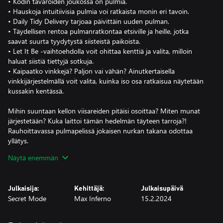
• Kodin tavaroiden joukossa on pulmia.
• Hauskoja intuitiivisia pulmia voi ratkaista monin eri tavoin.
• Daily Tidy Delivery tarjoaa päivittäin uuden pulman.
• Täydellisen rentoa pulmanratkontaa etsiville ja heille, jotka
saavat suurta tyydytystä siisteistä paikoista.
• Let It Be -vaihtoehdolla voit ohittaa kenttiä ja valita, milloin
haluat siistiä tiettyjä sotkuja.
• Kaipaatko vinkkejä? Paljon vai vähän? Ainutkertaisella
vinkkijärjestelmällä voit valita, kuinka iso osa ratkaisua näytetään
kussakin kentässä.
Mihin suuntaan kellon viisareiden pitäisi osoittaa? Miten munat
järjestetään? Kuka laittoi tämän hedelmän täyteen tarroja?!
Rauhoittavassa pulmapelissä jokaisen nurkan takana odottaa
yllätys.
Suloisia kuvituksia ja yllättäviä skenaarioita sisältävä A Little to
Näytä enemmän
the Left on hauska ja omalaatuinen peli, jossa on yli 100
ihastuttavaa pulmaa. Pidä silmällä ilkikurista kissaa, jolla on
tapana aiheuttaa kaaosta.
Julkaisija:
Kehittäjä:
Julkaisupäivä
Secret Mode
Max Inferno
15.2.2024
Daily Tidy -tilassa saat muunnelman yhdestä
suosikkipulmistamme JOKA PÄIVÄ.
Löytämällä oikeat ratkaisut päivittäin voi avata hauskoja