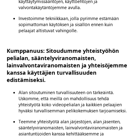
käyttäytymissääntöjen, käyttöehtojen ja
valvontakäytäntöjemme avulla.
Investoimme tekniikkaan, jolla pyrimme estämään
sopimattoman käytöksen ja sisällön ennen kuin
pelaajat altistuvat vahingolle.
Kumppanuus: Sitoudumme yhteistyöhön
pelialan, sääntelyviranomaisten,
lainvalvontaviranomaisten ja yhteisöjemme
kanssa käyttäjien turvallisuuden
edistämiseksi.
Alan sitoutuminen turvallisuuteen on tärkeäintä.
Uskomme, että meillä on mahdollisuus tehdä
yhteistyötä koko videopelialan ja kaikkien pelaajien
hyväksi turvallisemman pelikokemuksen tarjoamiseksi.
Teemme yhteistyötä alan järjestöjen, alan jäsenten,
sääntelyviranomaisten, lainvalvontaviranomaisten ja
asiantuntijoiden kanssa kehittääksemme ja