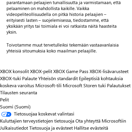
parantamaan pelaajien turvallisuutta ja varmistamaan, että
pelaaminen on mahdollista kaikille. Vaikka
videopeliteollisuudella on pitkä historia pelaajien –
erityisesti lasten – suojelemisessa, tiedostamme, että
yksikään yritys tai toimiala ei voi ratkaista näitä haasteita
yksin.
Toivotamme muut tervetulleiksi tekemään vastaavanlaisia
yhteisiä sitoumuksia koko maailman pelaajille.
XBOX konsolit
XBOX-pelit
XBOX Game Pass
XBOX-lisävarusteet
XBOX-tuki
Palaute
Yhteisön standardit
Epileptisiä kohtauksia
koskeva varoitus
Microsoft-tili
Microsoft Storen tuki
Palautukset
Tilausten seuranta
Pelit
Suomi (Suomi)
Tietosuojaa koskevat valintasi
Kuluttajien terveystietojen tietosuoja
Ota yhteyttä Microsoftiin
Julkaisutiedot
Tietosuoja ja evästeet
Hallitse evästeitä