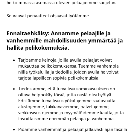
heikoimmassa asemassa olevien pelaajiemme suojelun.
Seuraavat periaatteet ohjaavat työtämme.
Ennaltaehkäisy: Annamme pelaajille ja
vanhemmille mahdollisuuden ymmärtää ja
hallita pelikokemuksia.
Tarjoamme keinoja, joilla avulla pelaajat voivat
mukauttaa pelikokemuksensa. Tuemme vanhempia
niillä työkaluilla ja tiedoilla, joiden avulla he voivat
tarjota lapsilleen sopivia pelikokemuksia.
Tiedostamme, että turvallisuusominaisuuksien on
oltava helppokäyttöisiä, jotta niistä olisi hyötyä.
Edistämme turvallisuustyökalujemme saatavuutta
alustojemme, tukikanaviemme, palvelujemme,
verkkosivustojemme ja myymälöidemme kautta, jotta
tavoittaisimme enemmän pelaajia ja vanhempia.
Pidämme vanhemmat ja pelaajat jatkuvasti ajan tasalla