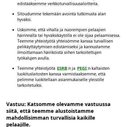
edistääksemme verkkoturvallisuusaloitteita.
Sitoudumme tekemään avointa tutkimusta alan
hyväksi.
Uskomme, että vihalla ja nuorempien pelaajien
häirinnällä tai hyväksikäytöllä ei ole sijaa pelaamisessa.
Teemme yhteistyötä yhteisömme kanssa turvallisen
pelikäyttäytymisen edistämiseksi ja kannustamme
ilmoittamaan häiriköistä siihen tarkoitettujen
työkalujen avulla.
Teemme yhteistyötä
ESRB
:n ja
PEGI
:n kaltaisten
luokituslaitosten kanssa varmistaaksemme, että
pelimme luokitellaan asianmukaiselle yleisölle
tarkoitetuiksi.
Vastuu: Katsomme olevamme vastuussa
siitä, että teemme alustoistamme
mahdollisimman turvallisia kaikille
pelaajille.