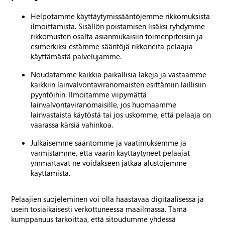
Helpotamme käyttäytymissääntöjemme rikkomuksista
ilmoittamista. Sisällön poistamisen lisäksi ryhdymme
rikkomusten osalta asianmukaisiin toimenpiteisiin ja
esimerkiksi estämme sääntöjä rikkoneita pelaajia
käyttämästä palvelujamme.
Noudatamme kaikkia paikallisia lakeja ja vastaamme
kaikkiin lainvalvontaviranomaisten esittämiin laillisiin
pyyntöihin. Ilmoitamme viipymättä
lainvalvontaviranomaisille, jos huomaamme
lainvastaista käytöstä tai jos uskomme, että pelaaja on
vaarassa kärsiä vahinkoa.
Julkaisemme sääntömme ja vaatimuksemme ja
varmistamme, että väärin käyttäytyneet pelaajat
ymmärtävät ne voidakseen jatkaa alustojemme
käyttämistä.
Pelaajien suojeleminen voi olla haastavaa digitaalisessa ja
usein tosiaikaisesti verkottuneessa maailmassa. Tämä
kumppanuus tarkoittaa, että sitoudumme yhdessä