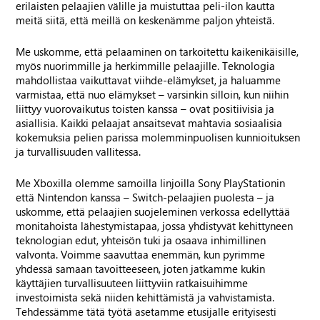
erilaisten pelaajien välille ja muistuttaa peli-ilon kautta
meitä siitä, että meillä on keskenämme paljon yhteistä.
Me uskomme, että pelaaminen on tarkoitettu kaikenikäisille,
myös nuorimmille ja herkimmille pelaajille. Teknologia
mahdollistaa vaikuttavat viihde-elämykset, ja haluamme
varmistaa, että nuo elämykset – varsinkin silloin, kun niihin
liittyy vuorovaikutus toisten kanssa – ovat positiivisia ja
asiallisia. Kaikki pelaajat ansaitsevat mahtavia sosiaalisia
kokemuksia pelien parissa molemminpuolisen kunnioituksen
ja turvallisuuden vallitessa.
Me Xboxilla olemme samoilla linjoilla Sony PlayStationin
että Nintendon kanssa – Switch-pelaajien puolesta – ja
uskomme, että pelaajien suojeleminen verkossa edellyttää
monitahoista lähestymistapaa, jossa yhdistyvät kehittyneen
teknologian edut, yhteisön tuki ja osaava inhimillinen
valvonta. Voimme saavuttaa enemmän, kun pyrimme
yhdessä samaan tavoitteeseen, joten jatkamme kukin
käyttäjien turvallisuuteen liittyviin ratkaisuihimme
investoimista sekä niiden kehittämistä ja vahvistamista.
Tehdessämme tätä työtä asetamme etusijalle erityisesti