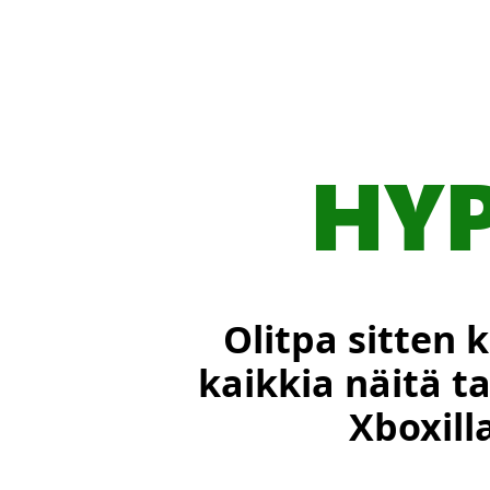
HY
Olitpa sitten 
kaikkia näitä ta
Xboxill