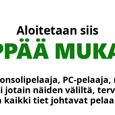
Aloitetaan siis
PPÄÄ MUK
konsolipelaaja, PC-pelaaja, 
i jotain näiden väliltä, t
a kaikki tiet johtavat pela