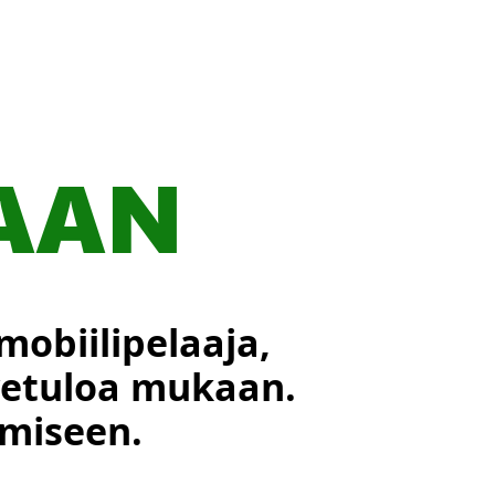
AAN
mobiilipelaaja,
ervetuloa mukaan.
amiseen.