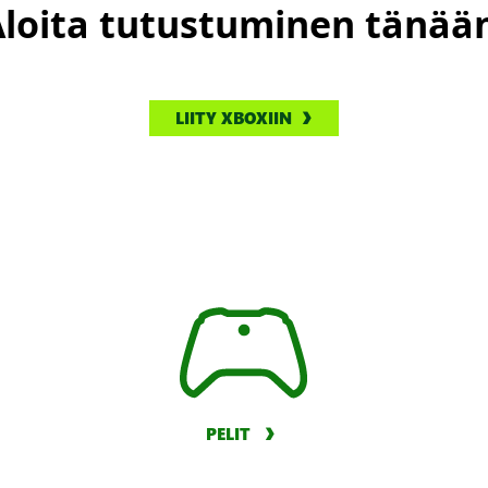
loita tutustuminen tänää
LIITY XBOXIIN
PELIT