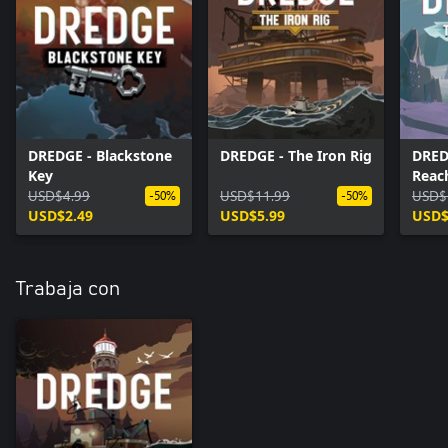
DREDGE - Blackstone
DREDGE - The Iron Rig
DRED
Key
Reac
USD$4.99
USD$11.99
USD$
-50%
-50%
USD$2.49
USD$5.99
USD$
Trabaja con