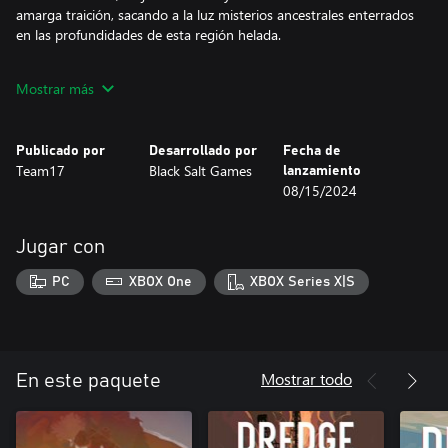
amarga traición, sacando a la luz misterios ancestrales enterrados
en las profundidades de esta región helada.
Blackstone Key
Mostrar más
El misterioso taller de la Isla Rocanegra está cerrado a cal y canto.
En su interior hay creaciones de otro mundo, producto de las
crueles maquinaciones de sus anteriores ocupantes. Ahora están
Publicado por
Desarrollado por
Fecha de
abandonadas. Con esta llave puedes hacer que sirvan para algo.
Team17
Black Salt Games
lanzamiento
08/15/2024
Jugar con
PC
XBOX One
XBOX Series X|S
Mostrar todo
En este paquete