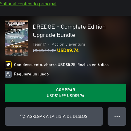
Saltar al contenido principal
DREDGE - Complete Edition
Upgrade Bundle
Team17
•
Acción y aventura
USD$14.99
USD$9.74
Con descuento: ahorra USD$5.25, finaliza en 6 días
Requiere un juego
COMPRAR
USD$14.99
USD$9.74
AGREGAR A LA LISTA DE DESEOS
● ● ●