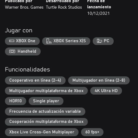
Publicado por
Desarrollado por
Fecha de
Multijugador competitivo
Warner Bros. Games
Turtle Rock Studios
lanzamiento
10/12/2021
Juega con tus amigos o contra ellos en el modo JcJ. Juega como
limpiador, con ventajas especiales, o como un espantoso
infectado. Ambos lados cuentan con armas, habilidades y
Jugar con
especialidades únicas.
XBOX One
XBOX Series X|S
PC
Rejugabilidad extrema
Handheld
El nuevo sistema de cartas rogue-lite crea una experiencia
diferente cada vez, dándote el control para crear combinaciones
Funcionalidades
personalizadas, sortear diferentes combinaciones y enfrentarte en
peleas cada vez más exigentes.
Cooperativo en línea (2-4)
Multijugador en línea (2-8)
El director del juego se adapta a las acciones de los jugadores, lo
Multijugador multiplataforma de Xbox
4K Ultra HD
que asegura peleas emocionantes, diversidad de juego extrema y
legiones de infectados más difíciles de derrotar, incluyendo tipos
HDR10
Single player
de jefes mutantes de hasta 6 metros de altura.
Frecuencia de actualización variable
Cooperación multiplataforma de Xbox
Xbox Live Cross-Gen Multiplayer
60 fps+