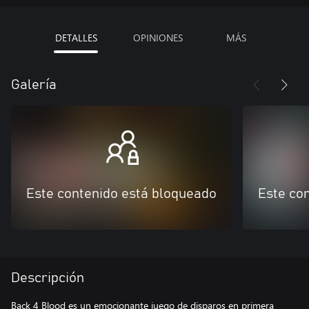
DETALLES
OPINIONES
MÁS
Galería
Este contenido está bloqueado
Este co
Descripción
Back 4 Blood es un emocionante juego de disparos en primera