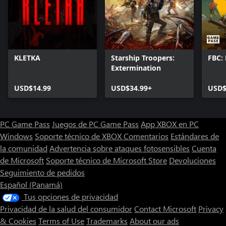
KLETKA
Starship Troopers:
FBC: 
Extermination
USD$14.99
USD$34.99+
USD$
PC Game Pass
Juegos de PC Game Pass
App XBOX en PC
Windows
Soporte técnico de XBOX
Comentarios
Estándares de
la comunidad
Advertencia sobre ataques fotosensibles
Cuenta
de Microsoft
Soporte técnico de Microsoft Store
Devoluciones
Seguimiento de pedidos
Español (Panamá)
Tus opciones de privacidad
Privacidad de la salud del consumidor
Contact Microsoft
Privacy
& Cookies
Terms of Use
Trademarks
About our ads