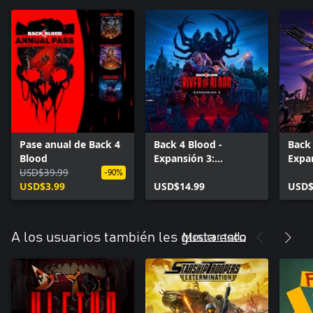
Pase anual de Back 4
Back 4 Blood -
Back 
Blood
Expansión 3:
Expan
USD$39.99
Corriente de sangre
Gusa
-90%
USD$3.99
USD$14.99
USD$
Mostrar todo
A los usuarios también les gusta esto