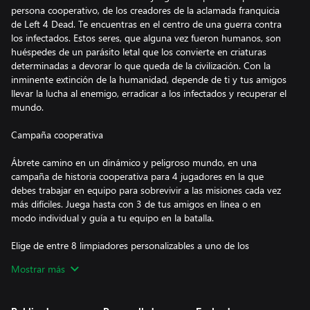
persona cooperativo, de los creadores de la aclamada franquicia
de Left 4 Dead. Te encuentras en el centro de una guerra contra
los infectados. Estos seres, que alguna vez fueron humanos, son
huéspedes de un parásito letal que los convierte en criaturas
determinadas a devorar lo que queda de la civilización. Con la
inminente extinción de la humanidad, depende de ti y tus amigos
llevar la lucha al enemigo, erradicar a los infectados y recuperar el
mundo.
Campaña cooperativa
Ábrete camino en un dinámico y peligroso mundo, en una
campaña de historia cooperativa para 4 jugadores en la que
debes trabajar en equipo para sobrevivir a las misiones cada vez
más difíciles. Juega hasta con 3 de tus amigos en línea o en
modo individual y guía a tu equipo en la batalla.
Elige de entre 8 limpiadores personalizables a uno de los
sobrevivientes inmunes y una selección de armas y objetos
Mostrar más
letales. Crea una estrategia para luchar contra un enemigo en
evolución constante que está resuelto a destruirte.