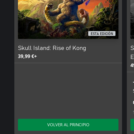
ESTA EDICIÓN
Skull Island: Rise of Kong
S
39,99 €+
E
4
VOLVER AL PRINCIPIO