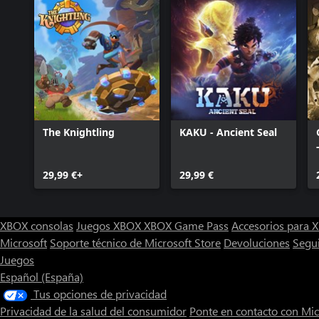
The Knightling
KAKU - Ancient Seal
29,99 €+
29,99 €
XBOX consolas
Juegos XBOX
XBOX Game Pass
Accesorios para
Microsoft
Soporte técnico de Microsoft Store
Devoluciones
Segu
Juegos
Español (España)
Tus opciones de privacidad
Privacidad de la salud del consumidor
Ponte en contacto con Mic