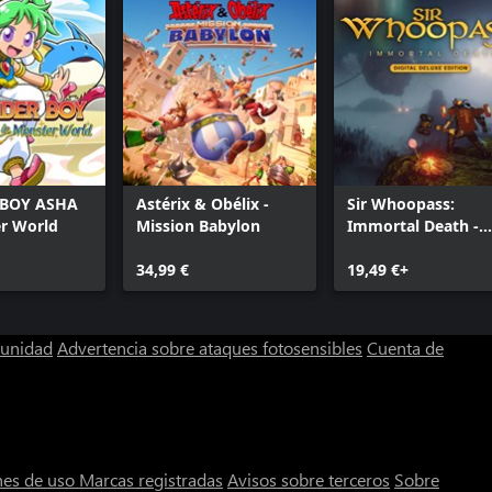
BOY ASHA
Astérix & Obélix -
Sir Whoopass:
er World
Mission Babylon
Immortal Death -
Digital Deluxe Edit
34,99 €
19,49 €+
munidad
Advertencia sobre ataques fotosensibles
Cuenta de
nes de uso
Marcas registradas
Avisos sobre terceros
Sobre