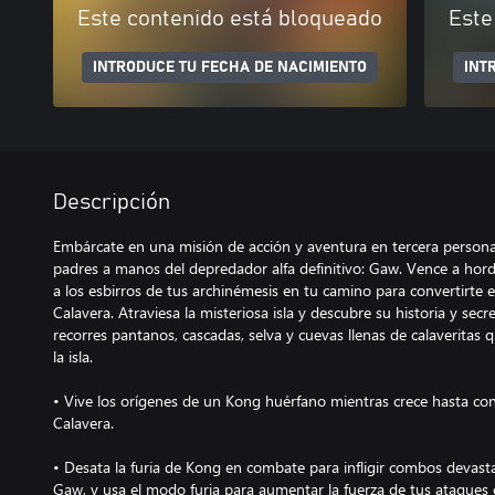
Este contenido está bloqueado
Este
INTRODUCE TU FECHA DE NACIMIENTO
INT
Descripción
Embárcate en una misión de acción y aventura en tercera persona
padres a manos del depredador alfa definitivo: Gaw. Vence a horda
a los esbirros de tus archinémesis en tu camino para convertirte en
Calavera. Atraviesa la misteriosa isla y descubre su historia y se
recorres pantanos, cascadas, selva y cuevas llenas de calaveritas 
la isla.
• Vive los orígenes de un Kong huérfano mientras crece hasta conve
Calavera.
• Desata la furia de Kong en combate para infligir combos devasta
Gaw, y usa el modo furia para aumentar la fuerza de tus ataques