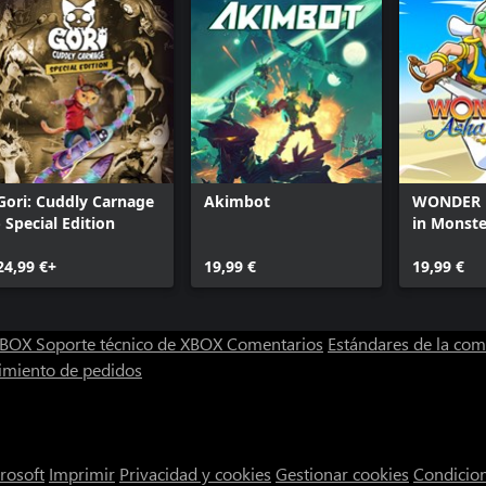
Gori: Cuddly Carnage
Akimbot
WONDER 
- Special Edition
in Monst
24,99 €+
19,99 €
19,99 €
 XBOX
Soporte técnico de XBOX
Comentarios
Estándares de la co
imiento de pedidos
rosoft
Imprimir
Privacidad y cookies
Gestionar cookies
Condicio