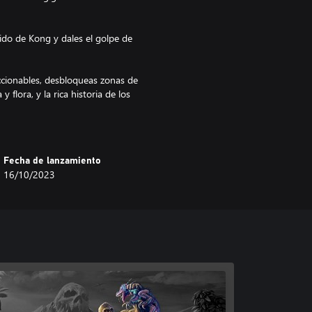
do de Kong y dales el golpe de
eccionables, desbloqueas zonas de
y flora, y la rica historia de los
luchas contra jefes para liberar
Fecha de lanzamiento
16/10/2023
antanos, cuevas ocultas y los
 muerte de tus padres.