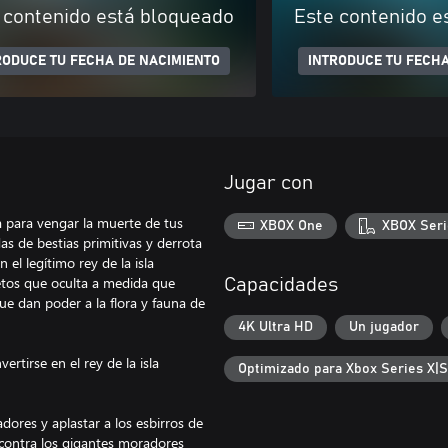
 contenido está bloqueado
Este contenido e
RODUCE TU FECHA DE NACIMIENTO
INTRODUCE TU FECHA
Jugar con
 para vengar la muerte de tus
XBOX One
XBOX Seri
s de bestias primitivas y derrota
 el legítimo rey de la isla
cretos que oculta a medida que
Capacidades
que dan poder a la flora y fauna de
4K Ultra HD
Un jugador
rtirse en el rey de la isla
Optimizado para Xbox Series X|S
dores y aplastar a los esbirros de
 contra los gigantes moradores