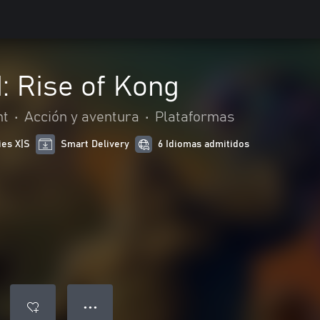
d: Rise of Kong
nt
•
Acción y aventura
•
Plataformas
ies X|S
Smart Delivery
6 Idiomas admitidos
● ● ●