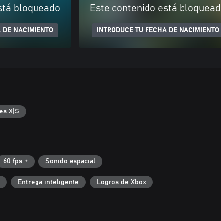
stá bloqueado
Este contenido está bloquea
 DE NACIMIENTO
INTRODUCE TU FECHA DE NACIMIENTO
es X|S
60 fps +
Sonido espacial
Entrega inteligente
Logros de Xbox