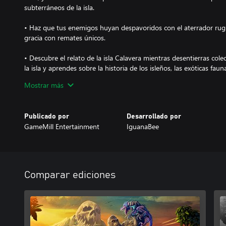
subterráneos de la isla.
• Haz que tus enemigos huyan despavoridos con el aterrador rugi
gracia con remates únicos.
• Descubre el relato de la isla Calavera mientras desentierras col
la isla y aprendes sobre la historia de los isleños, las exóticas fauna 
Kongs.
Mostrar más
• Lleva a Kong a lo más alto con eventos especiales y multitud de 
todo su potencial.
Publicado por
Desarrollado por
GameMill Entertainment
IguanaBee
• Salta y trepa por terrenos montañosos, enredaderas de la isla, p
distintos entornos de la isla selvática en tu misión para vengar la
Comparar ediciones