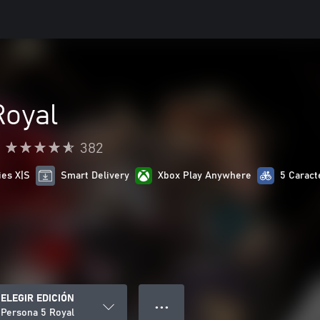
Royal
382
ies X|S
Smart Delivery
Xbox Play Anywhere
5 Caract
ELEGIR EDICIÓN
● ● ●
Persona 5 Royal