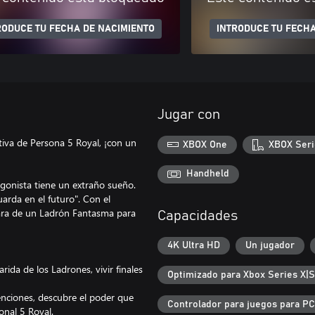
RODUCE TU FECHA DE NACIMIENTO
INTRODUCE TU FECHA
Jugar con
tiva de Persona 5 Royal, ¡con un
XBOX One
XBOX Seri
Handheld
agonista tiene un extraño sueño.
uarda en el futuro". Con el
cara de un Ladrón Fantasma para
Capacidades
4K Ultra HD
Un jugador
rida de los Ladrones, vivir finales
Optimizado para Xbox Series X|S
enciones, descubre el poder que
Controlador para juegos para PC
sonal 5 Royal.