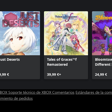
Just Deserts
Tales of Graces™f
Bloomtow
Remastered
Different
9,99 €
39,99 €+
24,99 €
 XBOX
Soporte técnico de XBOX
Comentarios
Estándares de la co
imiento de pedidos