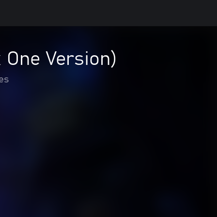
x One Version)
es