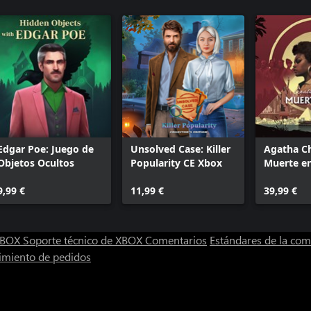
Edgar Poe: Juego de
Unsolved Case: Killer
Agatha Ch
Objetos Ocultos
Popularity CE Xbox
Muerte en
9,99 €
11,99 €
39,99 €
 XBOX
Soporte técnico de XBOX
Comentarios
Estándares de la co
imiento de pedidos