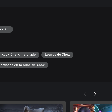
es X|S
Xbox One X mejorado
Logros de Xbox
uardadas en la nube de Xbox