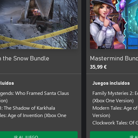
n the Snow Bundle
Mastermind Bund
35,99 €
luidos
Juegos incluidos
egends: Who Framed Santa Claus
Family Mysteries 2: 
ion)
(Xbox One Version)
3: The Shadow of Karkhala
Modern Tales: Age of
es: Age of Invention (Xbox One
Version)
Clockwork Tales: Of G
IR AL JUEGO
IR 