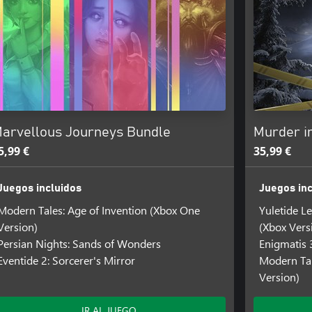
arvellous Journeys Bundle
Murder i
5,99 €
35,99 €
Juegos incluidos
Juegos inc
Modern Tales: Age of Invention (Xbox One
Yuletide L
Version)
(Xbox Vers
Persian Nights: Sands of Wonders
Enigmatis 
Eventide 2: Sorcerer's Mirror
Modern Tal
Version)
IR AL JUEGO