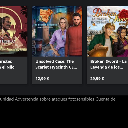
ristie:
Unsolved Case: The
Broken Sword - La
 el Nilo
Scarlet Hyacinth CE
Leyenda de los
Xbox
Templarios: Refor
12,99 €
29,99 €
munidad
Advertencia sobre ataques fotosensibles
Cuenta de