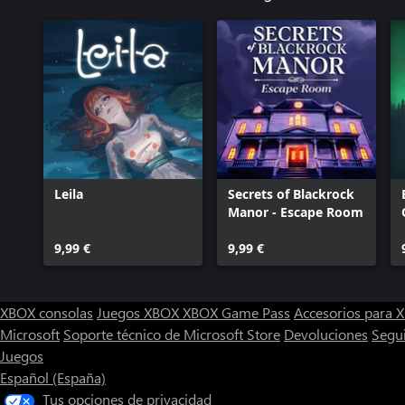
Leila
Secrets of Blackrock
Manor - Escape Room
9,99 €
9,99 €
XBOX consolas
Juegos XBOX
XBOX Game Pass
Accesorios para
Microsoft
Soporte técnico de Microsoft Store
Devoluciones
Segu
Juegos
Español (España)
Tus opciones de privacidad