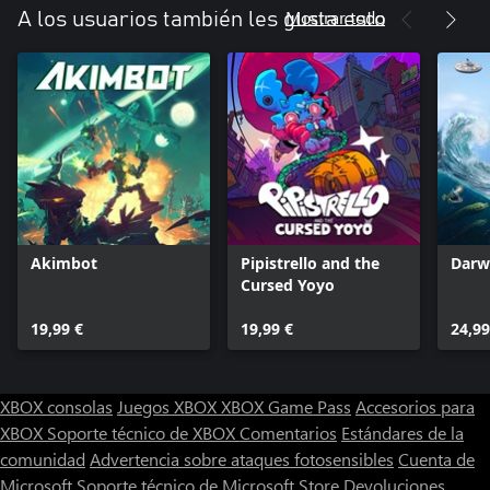
Mostrar todo
A los usuarios también les gusta esto
Akimbot
Pipistrello and the
Darw
Cursed Yoyo
19,99 €
19,99 €
24,99
XBOX consolas
Juegos XBOX
XBOX Game Pass
Accesorios para
XBOX
Soporte técnico de XBOX
Comentarios
Estándares de la
comunidad
Advertencia sobre ataques fotosensibles
Cuenta de
Microsoft
Soporte técnico de Microsoft Store
Devoluciones