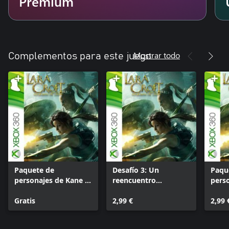
Premium
Mostrar todo
Complementos para este juego
Paquete de
Desafío 3: Un
Paqu
personajes de Kane &
reencuentro
perso
Lynch
peligroso
Kain
Gratis
2,99 €
2,99 