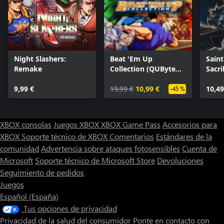
Night Slashers:
Beat 'Em Up
Saint
Remake
Collection (QUByte
Sacri
Classics)
9,99 €
19,99 €
10,99 €
10,49
-45 %
XBOX consolas
Juegos XBOX
XBOX Game Pass
Accesorios para
XBOX
Soporte técnico de XBOX
Comentarios
Estándares de la
comunidad
Advertencia sobre ataques fotosensibles
Cuenta de
Microsoft
Soporte técnico de Microsoft Store
Devoluciones
Seguimiento de pedidos
Juegos
Español (España)
Tus opciones de privacidad
Privacidad de la salud del consumidor
Ponte en contacto con