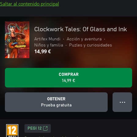
Saltar al contenido principal
Clockwork Tales: Of Glass and Ink
Artifex Mundi
•
Acción y aventura
•
Niños y familia
•
Puzles y curiosidades
14,99 €
COMPRAR
14,99 €
OBTENER
● ● ●
Prueba gratuita
PEGI 12