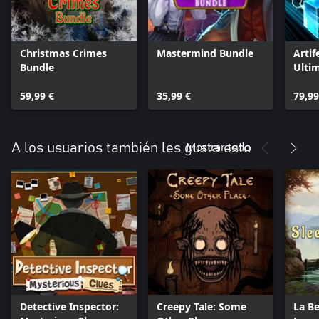
Christmas Crimes
Mastermind Bundle
Arti
Bundle
Ultim
59,99 €
35,99 €
79,99
Mostrar todo
A los usuarios también les gusta esto
Detective Inspector:
Creepy Tale: Some
La Be