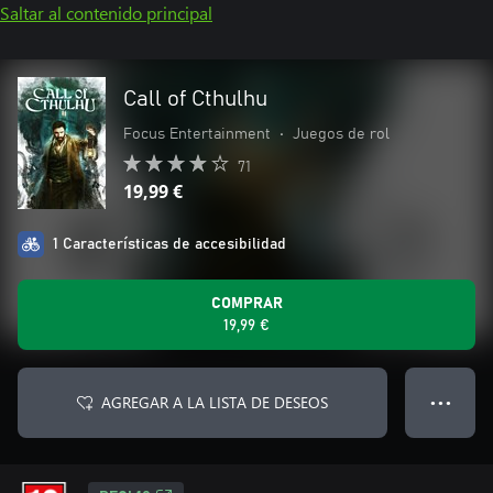
Saltar al contenido principal
Call of Cthulhu
Focus Entertainment
•
Juegos de rol
71
19,99 €
1 Características de accesibilidad
COMPRAR
19,99 €
AGREGAR A LA LISTA DE DESEOS
● ● ●