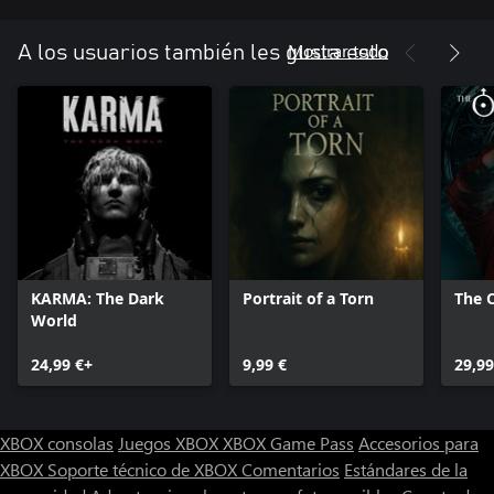
Mostrar todo
A los usuarios también les gusta esto
KARMA: The Dark
Portrait of a Torn
The O
World
24,99 €+
9,99 €
29,99
XBOX consolas
Juegos XBOX
XBOX Game Pass
Accesorios para
XBOX
Soporte técnico de XBOX
Comentarios
Estándares de la