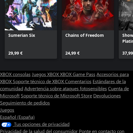
Sumerian Six
Chains of Freedom
Show
Plat
29,99 €
24,99 €
37,99
XBOX consolas
Juegos XBOX
XBOX Game Pass
Accesorios para
XBOX
Soporte técnico de XBOX
Comentarios
Estándares de la
comunidad
Advertencia sobre ataques fotosensibles
Cuenta de
Microsoft
Soporte técnico de Microsoft Store
Devoluciones
Seguimiento de pedidos
Juegos
Español (España)
Tus opciones de privacidad
Privacidad de la salud del consumidor
Ponte en contacto con