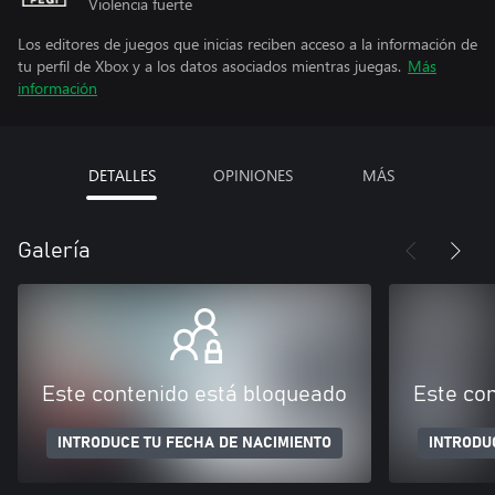
Violencia fuerte
Los editores de juegos que inicias reciben acceso a la información de
tu perfil de Xbox y a los datos asociados mientras juegas.
Más
información
DETALLES
OPINIONES
MÁS
Galería
Este contenido está bloqueado
Este co
INTRODUCE TU FECHA DE NACIMIENTO
INTRODU