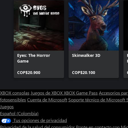
Eyes: The Horror
Skinwalker 3D
Game
COP$20.900
COP$20.100
XBOX consolas
Juegos de XBOX
XBOX Game Pass
Accesorios pa
fotosensibles
Cuenta de Microsoft
Soporte técnico de Microsoft 
Juegos
Español (Colombia)
Tus opciones de privacidad
Privacidad de la salud del consumidor
Ponte en contacto con Mic