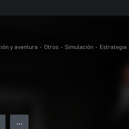
ión y aventura
•
Otros
•
Simulación
•
Estrategia
● ● ●