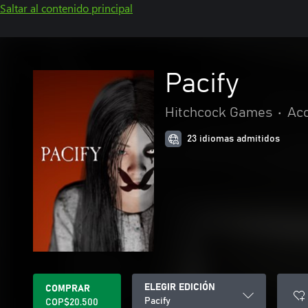
Saltar al contenido principal
Pacify
Hitchcock Games
•
Acc
23 idiomas admitidos
ELEGIR EDICIÓN
COMPRAR
Pacify
COP$20.500