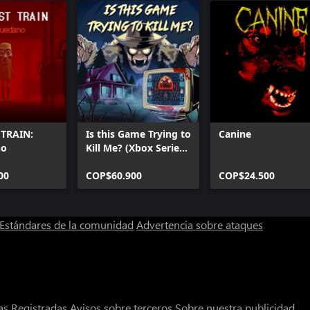
 TRAIN:
Is this Game Trying to
Canine
no
Kill Me? (Xbox Series
X|S)
00
COP$60.900
COP$24.500
Estándares de la comunidad
Advertencia sobre ataques
s Registradas
Avisos sobre terceros
Sobre nuestra publicidad