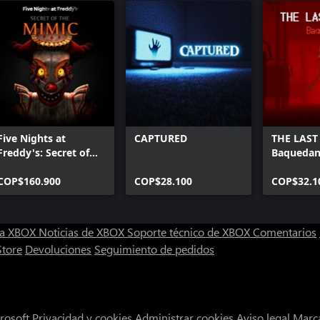
Five Nights at
CAPTURED
THE LAST
Freddy's: Secret of
Baqueda
the Mimic
COP$160.900
COP$28.100
COP$32.1
ra XBOX
Noticias de XBOX
Soporte técnico de XBOX
Comentarios
Store
Devoluciones
Seguimiento de pedidos
rosoft
Privacidad y cookies
Administrar cookies
Aviso legal
Marca