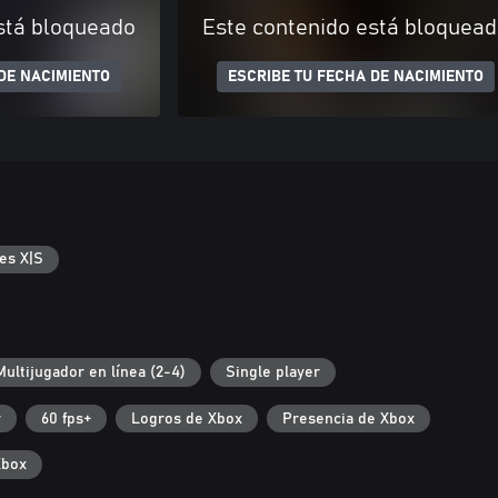
stá bloqueado
Este contenido está bloquea
DE NACIMIENTO
ESCRIBE TU FECHA DE NACIMIENTO
es X|S
Multijugador en línea (2-4)
Single player
r
60 fps+
Logros de Xbox
Presencia de Xbox
Xbox