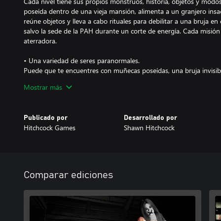
Cada nivel tiene sus propios monstruos, historia, objetos y modo
poseída dentro de una vieja mansión, alimenta a un granjero insac
reúne objetos y lleva a cabo rituales para debilitar a una bruja e
salvo la sede de la PAH durante un corte de energía. Cada misión
aterradora.
• Una variedad de seres paranormales.
Puede que te encuentres con muñecas poseídas, una bruja invisi
te roban tus objetos y muchas otras criaturas. Aprende cómo esquiv
Mostrar más
a estas criaturas paranormales. Luego tráelos de vuelta a PAH Inc.
• Para un jugador y modo multijugador cooperativo en línea.
Publicado por
Desarrollado por
Enfréntate tú solo a las entidades sobrenaturales o forma equipo
Hitchcock Games
Shawn Hitchcock
pasar sustos divertidos y emocionantes.
• ¿Eres lo suficientemente valiente?
El objetivo de Pacify es hacer fluir tu adrenalina. Los escenarios 
Las criaturas deambulan libremente e interactúan con el entorno 
Comparar ediciones
que algunos monstruos no te ataquen, que a otros solo puedas o
más verte, ¡te den un mordisco o incluso te transformen en un se
¡Empieza a ayudar a PAH Inc. hoy mismo!