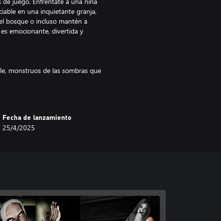
s de juego. Enfréntate a una niña
iable en una inquietante granja,
n el bosque o incluso mantén a
 es emocionante, divertida y
ble, monstruos de las sombras que
ar, pacificar, debilitar y capturar
 para "fines de investigación".
Fecha de lanzamiento
s en línea con tus amigos para
25/4/2025
son espeluznantes e inquietantes.
de distintas maneras. Es posible
írlos y que otros te ataquen nada
r sobrenatural!