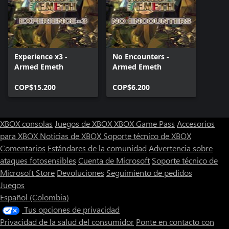
Experience x3 -
No Encounters -
Armed Emeth
Armed Emeth
COP$15.200
COP$6.200
XBOX consolas
Juegos de XBOX
XBOX Game Pass
Accesorios
para XBOX
Noticias de XBOX
Soporte técnico de XBOX
Comentarios
Estándares de la comunidad
Advertencia sobre
ataques fotosensibles
Cuenta de Microsoft
Soporte técnico de
Microsoft Store
Devoluciones
Seguimiento de pedidos
Juegos
Español (Colombia)
Tus opciones de privacidad
Privacidad de la salud del consumidor
Ponte en contacto con