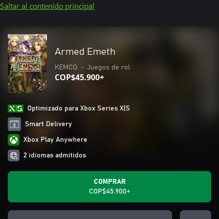
Saltar al contenido principal
Armed Emeth
KEMCO
•
Juegos de rol
COP$45.900+
Optimizado para Xbox Series X|S
Smart Delivery
Xbox Play Anywhere
2 idiomas admitidos
COMPRAR
COP$45.900+