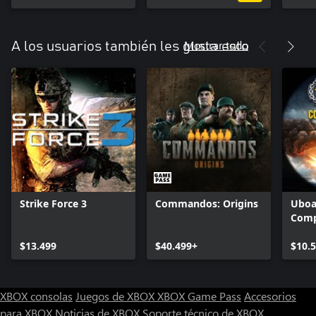
Mostrar todo
A los usuarios también les gusta esto
Strike Force 3
Commandos: Origins
Uboa
Comp
$13.499
$40.499+
$10.
XBOX consolas
Juegos de XBOX
XBOX Game Pass
Accesorios
para XBOX
Noticias de XBOX
Soporte técnico de XBOX