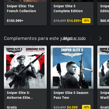
Sniper Elite: The
Sniper Elite 5
Snipe
French Collection
Complete Edition
Editi
$105.999+
$74.499
$14.899+
$60.
-80%
Mostrar todo
Complementos para este juego
Sniper Elite 5:
Sniper Elite 5 Season
Snipe
Airborne Elite
Pass Two
Warf
Weapon And Skin
Pack
Pack
Gratis
$20.499
$4.099
Grati
-80%