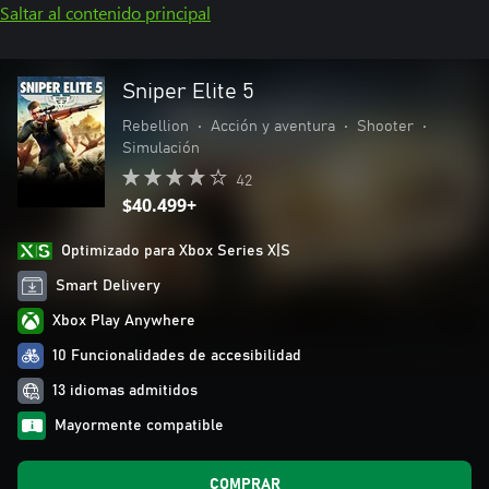
Saltar al contenido principal
Sniper Elite 5
Rebellion
•
Acción y aventura
•
Shooter
•
Simulación
42
$40.499+
Optimizado para Xbox Series X|S
Smart Delivery
Xbox Play Anywhere
10 Funcionalidades de accesibilidad
13 idiomas admitidos
Mayormente compatible
COMPRAR