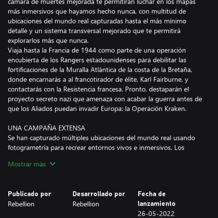
cámara de muertes mejorada te permitirán luchar en los mapas
más inmersivos que hayamos hecho nunca, con multitud de
ubicaciones del mundo real capturadas hasta el más mínimo
detalle y un sistema transversal mejorado que te permitirá
explorarlos más que nunca.
Viaja hasta la Francia de 1944 como parte de una operación
encubierta de los Rangers estadounidenses para debilitar las
fortificaciones de la Muralla Atlántica de la costa de la Bretaña,
donde encarnarás a al francotirador de élite, Karl Fairburne, y
contactarás con la Resistencia francesa. Pronto, destaparán el
proyecto secreto nazi que amenaza con acabar la guerra antes de
que los Aliados puedan invadir Europa: la Operación Kraken.
UNA CAMPAÑA EXTENSA
Se han capturado múltiples ubicaciones del mundo real usando
fotogrametría para recrear entornos vivos e inmersivos. Los
múltiples puntos de extracción e infiltración, además de la lista de
Mostrar más
objetivos, otorgan una perspectiva totalmente nueva de cada
misión. Disfruta del argumento nazi en solitario o colabora con
algún compañero mediante mecánicas cooperativas mejoradas,
Publicado por
Desarrollado por
Fecha de
con las cuales podrás compartir munición y objetos, dar órdenes
Rebellion
Rebellion
lanzamiento
y curaros entre vosotros.
26-05-2022
FÍSICAS AVANZADAS EN LAS ARMAS