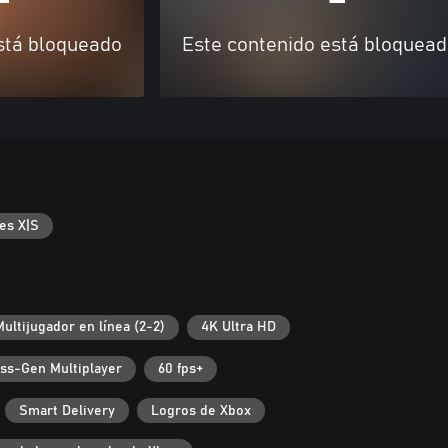
stá bloqueado
Este contenido está bloquea
es X|S
Multijugador en línea (2-2)
4K Ultra HD
ss-Gen Multiplayer
60 fps+
Smart Delivery
Logros de Xbox