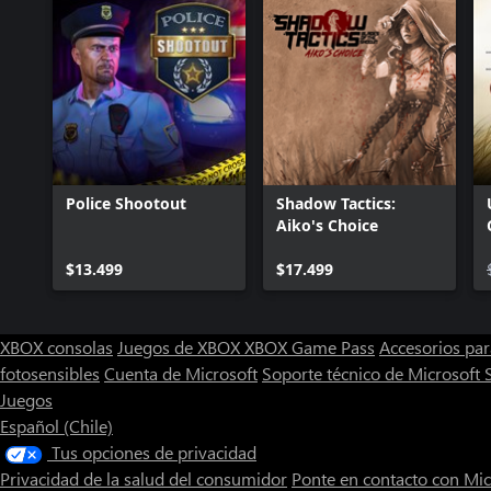
Police Shootout
Shadow Tactics:
Aiko's Choice
$13.499
$17.499
XBOX consolas
Juegos de XBOX
XBOX Game Pass
Accesorios pa
fotosensibles
Cuenta de Microsoft
Soporte técnico de Microsoft 
Juegos
Español (Chile)
Tus opciones de privacidad
Privacidad de la salud del consumidor
Ponte en contacto con Mic