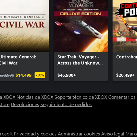
Ultimate General:
Star Trek: Voyager -
Contraban
Civil War
Across the Unknown
Deluxe Edition
$28.999
$14.499
$46.900+
$20.499+
-50%
ra XBOX
Noticias de XBOX
Soporte técnico de XBOX
Comentarios
Store
Devoluciones
Seguimiento de pedidos
rosoft
Privacidad y cookies
Administrar cookies
Aviso legal
Marca