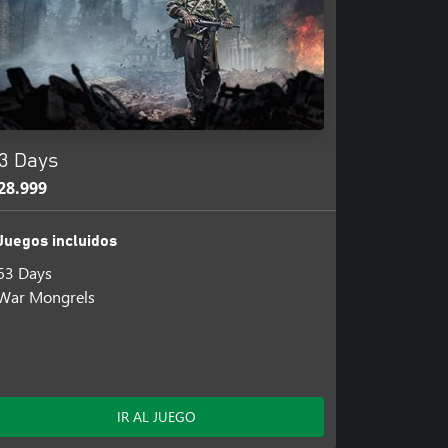
3 Days
28.999
Juegos incluidos
63 Days
War Mongrels
IR AL JUEGO