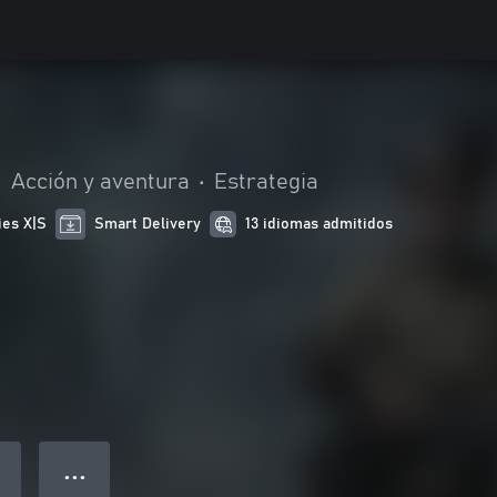
•
Acción y aventura
•
Estrategia
ies X|S
Smart Delivery
13 idiomas admitidos
● ● ●