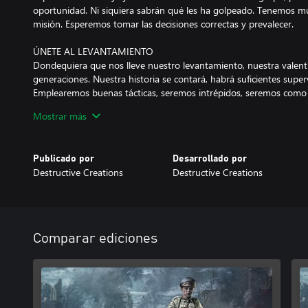
oportunidad. Ni siquiera sabrán qué les ha golpeado. Tenemos m
misión. Esperemos tomar las decisiones correctas y prevalecer.
ÚNETE AL LEVANTAMIENTO
Dondequiera que nos lleve nuestro levantamiento, nuestra valent
generaciones. Nuestra historia se contará, habrá suficientes super
Emplearemos buenas tácticas, seremos intrépidos, seremos como
Mostrar más
UTILIZAR LA FUERZA BRUTA
Sabemos cómo luchar. Preferimos ser sigilosos, maximizar nuestra
nuestras pérdidas. Pero si ese enfoque nos falla, nos abriremos pa
Publicado por
Desarrollado por
Destructive Creations
Destructive Creations
APROVECHA EL ENTORNO
Conocemos Varsovia a la perfección. La usaremos a nuestro favo
destruido grandes partes de la ciudad, ¡pero eso se volverá en su
REÚNE A TUS ALIADOS
Comparar ediciones
Somos menos en número, pero más fuertes en motivación y en l
unidos. La buena cooperación es uno de nuestros puntos fuertes
trasfondo, una personalidad y unas habilidades diferentes, pero 
un buen amigo que luche a tu lado y te cubra las espaldas no sól
una gran ventaja.