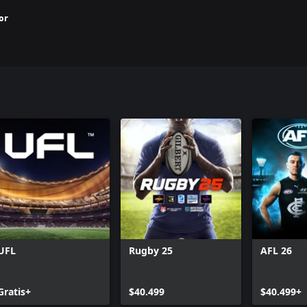
or
UFL
Rugby 25
AFL 26
Gratis+
$40.499
$40.499+