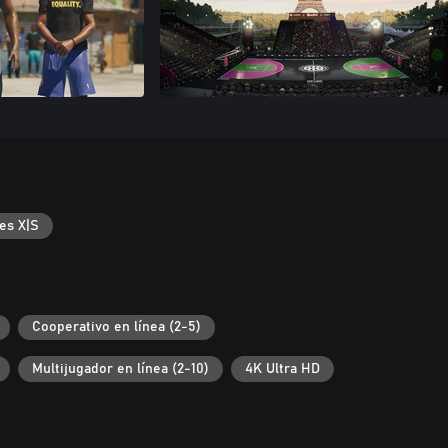
es X|S
Cooperativo en línea (2-5)
Multijugador en línea (2-10)
4K Ultra HD