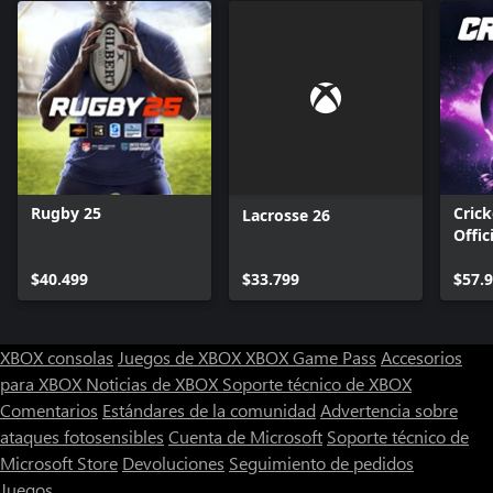
Rugby 25
Crick
Lacrosse 26
Offic
Ashe
$40.499
$33.799
$57.
XBOX consolas
Juegos de XBOX
XBOX Game Pass
Accesorios
para XBOX
Noticias de XBOX
Soporte técnico de XBOX
Comentarios
Estándares de la comunidad
Advertencia sobre
ataques fotosensibles
Cuenta de Microsoft
Soporte técnico de
Microsoft Store
Devoluciones
Seguimiento de pedidos
Juegos