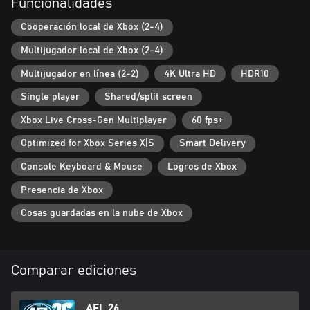
Funcionalidades
FIDELIDAD EXCEPCIONAL
Cada jugador de AFL y AFLW ha sido recreado con un increíble
Cooperación local de Xbox (2-4)
nivel de detalle, desde sus habilidades características impulsadas
Multijugador local de Xbox (2-4)
por Champion Data hasta sus características físicas
cuidadosamente escaneadas con la última tecnología de
Multijugador en línea (2-2)
4K Ultra HD
HDR10
fotogrametría, los jugadores cobran vida como nunca antes.
Single player
Shared/split screen
DEJA TU HUELLA
Xbox Live Cross-Gen Multiplayer
60 fps+
Diseña y personaliza tu propio club, jugadores y estadios con las
innovadoras herramientas de la Academia. Experimente AFL 26
Optimized for Xbox Series X|S
Smart Delivery
desde su propia perspectiva única y muestre sus creaciones al
Console Keyboard & Mouse
Logros de Xbox
Presencia de Xbox
Cosas guardadas en la nube de Xbox
Comparar ediciones
AFL 26