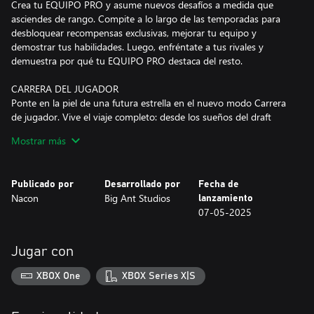
Crea tu EQUIPO PRO y asume nuevos desafíos a medida que
asciendes de rango. Compite a lo largo de las temporadas para
desbloquear recompensas exclusivas, mejorar tu equipo y
demostrar tus habilidades. Luego, enfréntate a tus rivales y
demuestra por qué tu EQUIPO PRO destaca del resto.
CARRERA DEL JUGADOR
Ponte en la piel de una futura estrella en el nuevo modo Carrera
de jugador. Vive el viaje completo: desde los sueños del draft
hasta la gloria del día del partido. Entrene duro, ascienda de
Mostrar más
rango, supere reveses y celebre cada hito que logre en la AFL o
AFLW. Esta es tu historia. Tu carrera. Tu momento.
Publicado por
Desarrollado por
Fecha de
MODO ENTRENADOR
Nacon
Big Ant Studios
lanzamiento
Con mecánicas de juego actualizadas, el desafío ahora es aún
07-05-2025
mayor y los momentos aún más inolvidables a medida que
tomas las riendas como entrenador y moldeas el destino de tu
equipo. Administre su lista con precisión, fomente jóvenes
Jugar con
talentos y guíelos a través de las filas. El día del partido, cada
decisión cuenta. La presión está presente: haz los movimientos
XBOX One
XBOX Series X|S
correctos, ajusta tus tácticas y lleva a tu equipo a la gloria del
primer puesto.