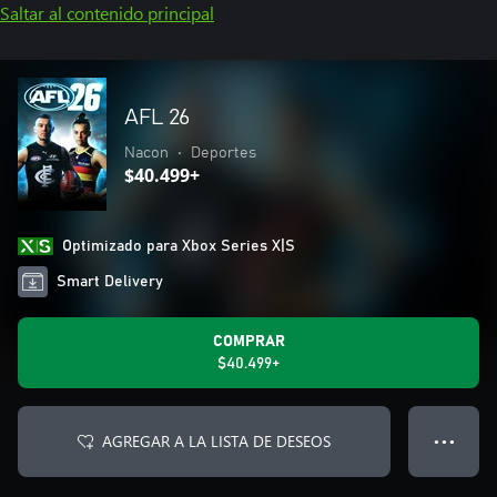
Saltar al contenido principal
AFL 26
Nacon
•
Deportes
$40.499+
Optimizado para Xbox Series X|S
Smart Delivery
COMPRAR
$40.499+
AGREGAR A LA LISTA DE DESEOS
● ● ●