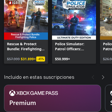
Rescue & Protect
Police Simulator:
Polic
Bundle: Firefighting
Patrol Officers:
Patro
Police
Ultimate Duty Edition
Editi
$57.999
$31.899+
$50.999+
$26.
-45%
Incluido en estas suscripciones
Premium