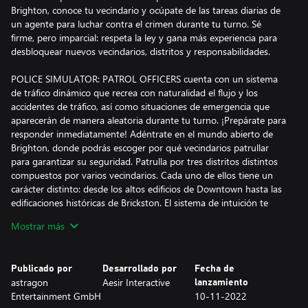
Brighton, conoce tu vecindario y ocúpate de las tareas diarias de
un agente para luchar contra el crimen durante tu turno. Sé
firme, pero imparcial: respeta la ley y gana más experiencia para
desbloquear nuevos vecindarios, distritos y responsabilidades.
POLICE SIMULATOR: PATROL OFFICERS cuenta con un sistema
de tráfico dinámico que recrea con naturalidad el flujo y los
accidentes de tráfico, así como situaciones de emergencia que
aparecerán de manera aleatoria durante tu turno. ¡Prepárate para
responder inmediatamente! Adéntrate en el mundo abierto de
Brighton, donde podrás escoger por qué vecindarios patrullar
para garantizar su seguridad. Patrulla por tres distritos distintos
compuestos por varios vecindarios. Cada uno de ellos tiene un
carácter distinto: desde los altos edificios de Downtown hasta las
edificaciones históricas de Brickston. El sistema de intuición te
permite captar pistas importantes durante los interrogatorios a
Mostrar más
los testigos y puede ayudarte a resolver una situación de
inmediato, así que presta mucha atención a lo que dicen y hacen.
¡Tus tareas son responsabilidad tuya!
Publicado por
Desarrollado por
Fecha de
astragon
Aesir Interactive
lanzamiento
Según progreses y desbloquees más distritos, también tendrás
Entertainment GmbH
10-11-2022
nuevas responsabilidades. Empieza poniendo multas, ¡pero