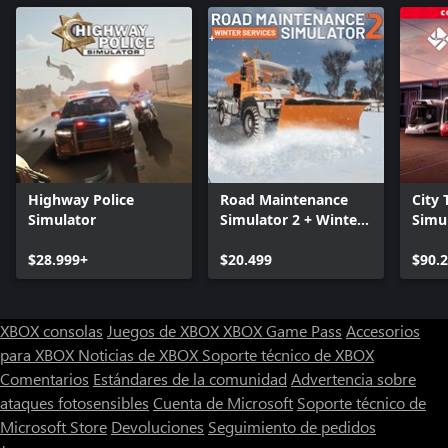
Highway Police
Road Maintenance
City 
Simulator
Simulator 2 + Winter
Simul
Services
Colle
$28.999+
$20.499
$90.
XBOX consolas
Juegos de XBOX
XBOX Game Pass
Accesorios
para XBOX
Noticias de XBOX
Soporte técnico de XBOX
Comentarios
Estándares de la comunidad
Advertencia sobre
ataques fotosensibles
Cuenta de Microsoft
Soporte técnico de
Microsoft Store
Devoluciones
Seguimiento de pedidos