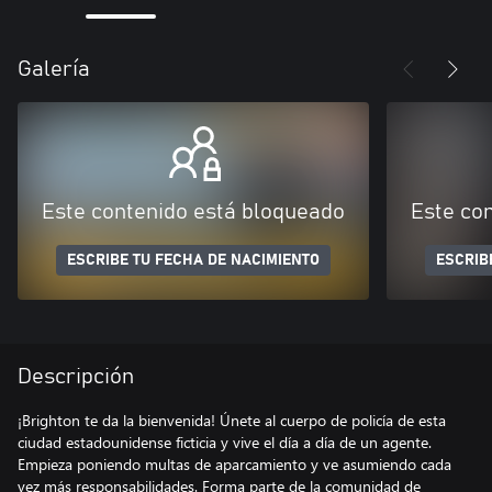
Galería
Este contenido está bloqueado
Este co
ESCRIBE TU FECHA DE NACIMIENTO
ESCRIB
Descripción
¡Brighton te da la bienvenida! Únete al cuerpo de policía de esta
ciudad estadounidense ficticia y vive el día a día de un agente.
Empieza poniendo multas de aparcamiento y ve asumiendo cada
vez más responsabilidades. Forma parte de la comunidad de