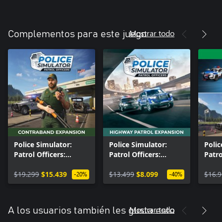
Mostrar todo
Complementos para este juego
Police Simulator:
Police Simulator:
Polic
Patrol Officers:
Patrol Officers:
Patro
Contraband
Highway Patrol
Seas
Expansion
$19.299
$15.439
Expansion
$13.499
$8.099
$16.
-20%
-40%
Mostrar todo
A los usuarios también les gusta esto