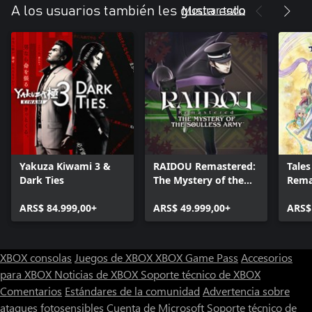
Mostrar todo
A los usuarios también les gusta esto
Yakuza Kiwami 3 &
RAIDOU Remastered:
Tales
Dark Ties
The Mystery of the
Rema
Soulless Army
ARS$ 84.999,00+
ARS$ 49.999,00+
ARS$
XBOX consolas
Juegos de XBOX
XBOX Game Pass
Accesorios
para XBOX
Noticias de XBOX
Soporte técnico de XBOX
Comentarios
Estándares de la comunidad
Advertencia sobre
ataques fotosensibles
Cuenta de Microsoft
Soporte técnico de