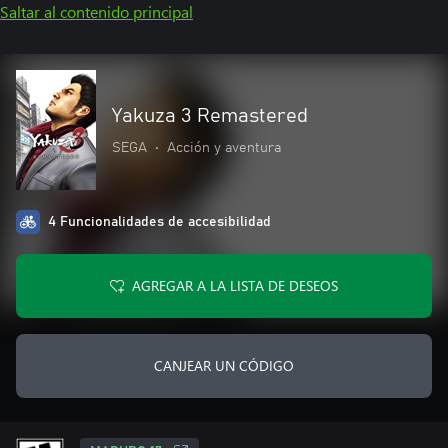
Saltar al contenido principal
Yakuza 3 Remastered
SEGA
•
Acción y aventura
4 Funcionalidades de accesibilidad
AGREGAR A LA LISTA DE DESEOS
CANJEAR UN CÓDIGO