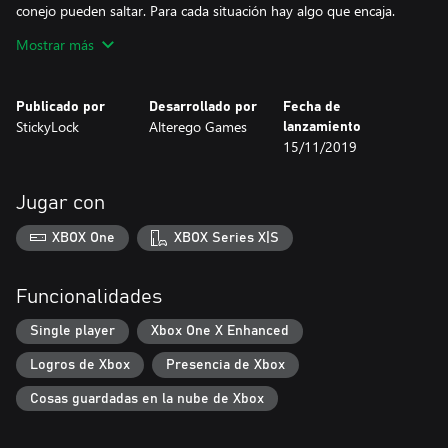
conejo pueden saltar. Para cada situación hay algo que encaja.
Mostrar más
Estate atento a los caminos ocultos mientras exploras el mundo.
Encuentra los secretos que revelan la historia olvidada del
mundo.
Publicado por
Desarrollado por
Fecha de
StickyLock
Alterego Games
lanzamiento
15/11/2019
Características
Tu Stuffy, tu estilo. Personaliza Stuffy, con diferentes partes del
cuerpo y telas.
Jugar con
Un cuento completamente narrador.
Más de cien telas ocultas diferentes para descubrir.
XBOX One
XBOX Series X|S
Mezcla y combina, una selección de diferentes animales, cada uno
con su propio conjunto de habilidades.
Experimenta un mundo totalmente artesanal.
Funcionalidades
Múltiples mundos, cada uno con su propio ambiente, banda
sonora e historia únicos.
Single player
Xbox One X Enhanced
Una aventura épica narrada a través de la rima.
Logros de Xbox
Presencia de Xbox
Y mucho más.
Cosas guardadas en la nube de Xbox