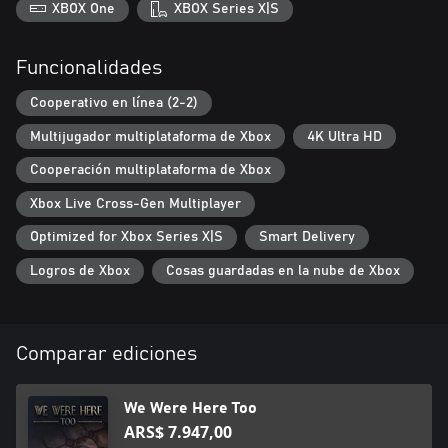
Were Here Too, We Were Here Together, We Were Here Forever,
XBOX One
XBOX Series X|S
& We Were Here Expeditions: The FriendShip!
Funcionalidades
Cooperativo en línea (2-2)
Multijugador multiplataforma de Xbox
4K Ultra HD
Cooperación multiplataforma de Xbox
Xbox Live Cross-Gen Multiplayer
Optimized for Xbox Series X|S
Smart Delivery
Logros de Xbox
Cosas guardadas en la nube de Xbox
Comparar ediciones
We Were Here Too
ARS$ 7.947,00