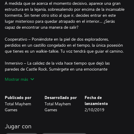
A medida que se acerca el momento decisivo, aparece una gran
estructura en la lejanía, sobresaliendo por encima de la incansable
tormenta. Sin tener otro sitio al que ir, decides entrar en este
lugar misterioso para quedar atrapado en el interior… ¿Serás
capaz de encontrar una manera de salir?
Cooperativo – Poniéndote en la piel de dos exploradores,
perdidos en un castillo congelado en el tiempo, la única posesión
que tienes es un walkie-talkie. Tu voz tendrá que guiar el camino.
Inmersivo – La calidez de la vida hace tiempo que dejó las
paredes de Castle Rock. Sumérgete en una emocionante
experiencia a medida que tu compañero y tú resolvéis los puzles
Mostrar más
que os permitirán salir de esta fortaleza abandonada. Piérdete en
un entorno totalmente nuevo y con una banda sonora original.
Publicado por
Desarrollado por
Fecha de
Misterioso – No estábamos solos... La oscuridad se adueñó de
Total Mayhem
Total Mayhem
lanzamiento
estos muros, antaño gloriosos. ¿Puedes descubrir la verdad que
Games
Games
2/10/2019
se esconde detrás de su destino?
¡JUEGA A MÁS JUEGOS DE WE WERE HERE!
Jugar con
¿Has jugado todos los juegos de la serie? We Were Here, We