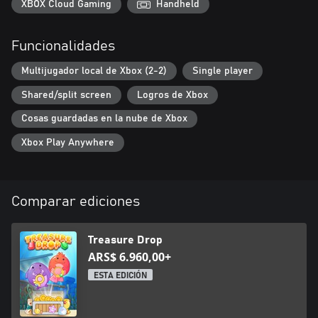
• Modo VERSUS para desafiar a tus amigos
XBOX Cloud Gaming
Handheld
• 2 mapas con formas únicas
• 5 emocionantes potenciadores que pueden cambiarlo todo
Funcionalidades
• Nombre y personaje totalmente personalizables
• Gran variedad de skins: ¡desde el fondo del mar hasta el
Multijugador local de Xbox (2-2)
Single player
espacio!
• Un brillante y deslumbrante estilo submarino
Shared/split screen
Logros de Xbox
¡Nada hasta la cima y domina la clasificación!
Cosas guardadas en la nube de Xbox
Xbox Play Anywhere
Comparar ediciones
Treasure Drop
ARS$ 6.960,00+
ESTA EDICIÓN