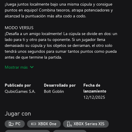
¡Juega juntos localmente bajo una misma cúpula y consigue
puntos en equipo! Combina tesoros, atrapa potenciadores y
alcanzad la puntuación más alta codo a codo.
MODO VERSUS
¡Desafía a un amigo localmente! La cúpula se divide en dos: un
lado para ti y otro para tu oponente. Si un jugador llena
demasiado su cúpula y los objetos se derraman, el otro solo
tendrá unos segundos para sumar tantos puntos como pueda
antes de que termine la partida.
Mostrar más
Atrapa increíbles potenciadores cuando floten a la superficie y
úsalos cuando quieras:
- Bomba: Explota y aleja todo
Publicado por
Desarrollado por
Fecha de
- Perla: Se combina con cualquier tesoro
QubicGames S.A.
Bolt Goblin
lanzamiento
- Maldición del Rubí: Hace que los tesoros sean aún más valiosos
12/12/2025
- Erupción: Destruye todas las piedras
- Espectro: Permite que tu tesoro atraviese los obstáculos
Jugar con
Características:
• Clasificaciones en línea para mostrar tu puntuación
PC
XBOX One
XBOX Series X|S
• Modo CO-OP para jugar y combinar juntos