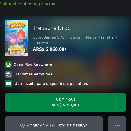
Saltar al contenido principal
Treasure Drop
QubicGames S.A.
•
Otros
•
Niños y familia
•
Clásicos
ARS$ 6.960,00+
Xbox Play Anywhere
11 idiomas admitidos
Optimizado para dispositivos portátiles
COMPRAR
ARS$ 6.960,00+
AGREGAR A LA LISTA DE DESEOS
● ● ●