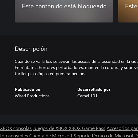
Este contenido está bloqueado
Este
Descripción
Cuando se va la luz, se avivan las ascuas de la oscuridad en la 
Enfréntate a horrores perturbadores, mantén la cordura y sobreviv
thriller psicológico en primera persona.
Publicado por
Desarrollado por
Wired Productions
Camel 101
XBOX consolas
Juegos de XBOX
XBOX Game Pass
Accesorios pa
fotosensibles
Cuenta de Microsoft
Soporte técnico de Microsoft 