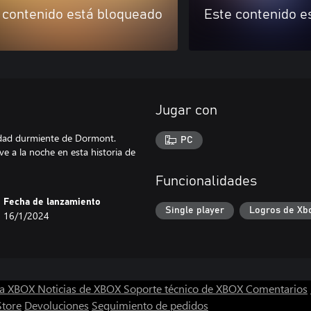
 contenido está bloqueado
Este contenido e
Jugar con
ciudad durmiente de Dormont.
PC
e a la noche en esta historia de
Funcionalidades
Fecha de lanzamiento
Single player
Logros de Xb
16/1/2024
ra XBOX
Noticias de XBOX
Soporte técnico de XBOX
Comentarios
Store
Devoluciones
Seguimiento de pedidos