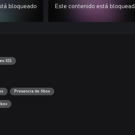
stá bloqueado
Este contenido está bloquea
es X|S
ox
Presencia de Xbox
Xbox