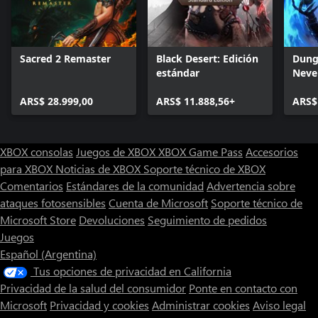
Sacred 2 Remaster
Black Desert: Edición
Dung
estándar
Neve
Enha
ARS$ 28.999,00
ARS$ 11.888,56+
ARS$
XBOX consolas
Juegos de XBOX
XBOX Game Pass
Accesorios
para XBOX
Noticias de XBOX
Soporte técnico de XBOX
Comentarios
Estándares de la comunidad
Advertencia sobre
ataques fotosensibles
Cuenta de Microsoft
Soporte técnico de
Microsoft Store
Devoluciones
Seguimiento de pedidos
Juegos
Español (Argentina)
Tus opciones de privacidad en California
Privacidad de la salud del consumidor
Ponte en contacto con
Microsoft
Privacidad y cookies
Administrar cookies
Aviso legal