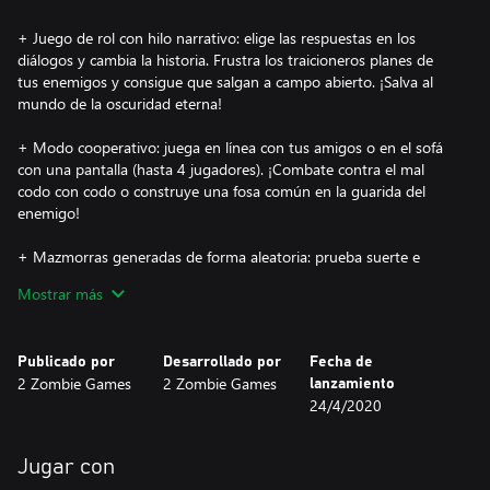
+ Juego de rol con hilo narrativo: elige las respuestas en los
diálogos y cambia la historia. Frustra los traicioneros planes de
tus enemigos y consigue que salgan a campo abierto. ¡Salva al
mundo de la oscuridad eterna!
+ Modo cooperativo: juega en línea con tus amigos o en el sofá
con una pantalla (hasta 4 jugadores). ¡Combate contra el mal
codo con codo o construye una fosa común en la guarida del
enemigo!
+ Mazmorras generadas de forma aleatoria: prueba suerte e
intenta salir de la mazmorra. ¿Dónde será esta vez? ¿Quién te
Mostrar más
espera a la vuelta de la esquina?
+ Pruebas y rompecabezas: mueve, gira, ilumina, cambia,
Publicado por
Desarrollado por
Fecha de
desentierra… En definitiva, soluciona una amplia variedad de
2 Zombie Games
2 Zombie Games
lanzamiento
pruebas y rompecabezas. ¡Busca mapas del tesoro para
24/4/2020
convertirte en el hombre más rico del campamento!
+ Habilidades y superpoderes: mejora los atributos del personaje
Jugar con
y explora nuevas habilidades. ¡Conviértete en una máquina de