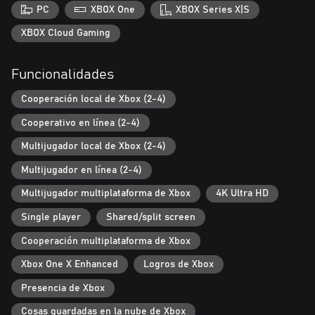
matar invencible y transforma en polvo a tus enemigos!
PC
XBOX One
XBOX Series X|S
+ Armas, armaduras y objetos: busca, crea y mejora tu arma y
XBOX Cloud Gaming
armadura. Prepara pociones o construye bombas. Coge una pala
y un sombrero de paja, o bien una espada afilada y un casco: ¡la
Funcionalidades
decisión es tuya!
Cooperación local de Xbox (2-4)
+ Monstruos y jefes: misteriosas bestias de la oscuridad…
Enciende la antorcha y huirán. Bandidos traicioneros: dales tu
Cooperativo en línea (2-4)
dinero y seguirás vivo. Jefes astutos: ¡intenta acercarte a ellos!
Multijugador local de Xbox (2-4)
+ Tesoros y trofeos: llena tus bolsillos con los trofeos de los
Multijugador en línea (2-4)
enemigos a los que venzas. Encuentra todos los escondites.
¡Desentierra todos los tesoros del Mundo oscuro!
Multijugador multiplataforma de Xbox
4K Ultra HD
+ ¡Cross-play en modo cooperativo está disponible para todas
Single player
Shared/split screen
las plataformas!
Cooperación multiplataforma de Xbox
¡Y recuerda que solo estarás a salvo junto a la luz de la antorcha!
Xbox One X Enhanced
Logros de Xbox
Presencia de Xbox
Cosas guardadas en la nube de Xbox