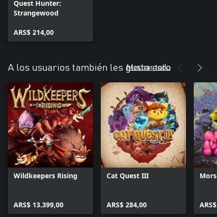
Quest Hunter:
Strangewood
ARS$ 214,00
Mostrar todo
A los usuarios también les gusta esto
Wildkeepers Rising
Cat Quest III
Mors
ARS$ 13.399,00
ARS$ 284,00
ARS$