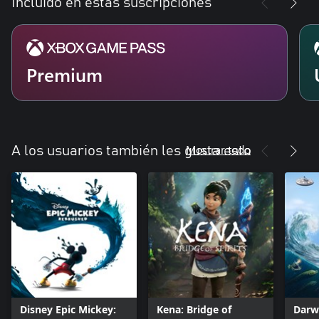
Incluido en estas suscripciones
Premium
Mostrar todo
A los usuarios también les gusta esto
Disney Epic Mickey:
Kena: Bridge of
Darw