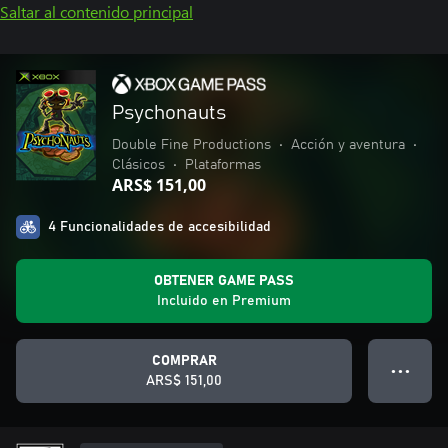
Saltar al contenido principal
Psychonauts
Double Fine Productions
•
Acción y aventura
•
Clásicos
•
Plataformas
ARS$ 151,00
4 Funcionalidades de accesibilidad
OBTENER GAME PASS
Incluido en Premium
COMPRAR
● ● ●
ARS$ 151,00