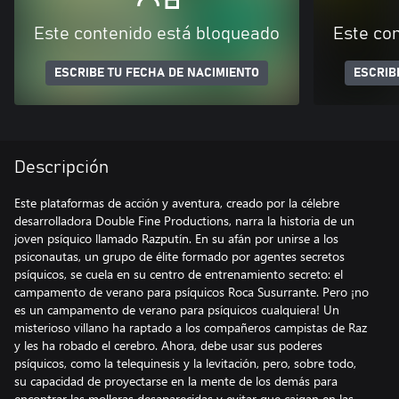
Este contenido está bloqueado
Este co
ESCRIBE TU FECHA DE NACIMIENTO
ESCRIB
Descripción
Este plataformas de acción y aventura, creado por la célebre
desarrolladora Double Fine Productions, narra la historia de un
joven psíquico llamado Razputín. En su afán por unirse a los
psiconautas, un grupo de élite formado por agentes secretos
psíquicos, se cuela en su centro de entrenamiento secreto: el
campamento de verano para psíquicos Roca Susurrante. Pero ¡no
es un campamento de verano para psíquicos cualquiera! Un
misterioso villano ha raptado a los compañeros campistas de Raz
y les ha robado el cerebro. Ahora, debe usar sus poderes
psíquicos, como la telequinesis y la levitación, pero, sobre todo,
su capacidad de proyectarse en la mente de los demás para
encontrar las molleras desaparecidas y evitar que caigan en las