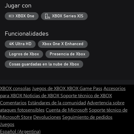
Jugar con
XBOX One
XBOX Series X|S
Funcionalidades
4K Ultra HD
Xbox One X Enhanced
Logros de Xbox
Presencia de Xbox
Cosas guardadas en la nube de Xbox
XBOX consolas
Juegos de XBOX
XBOX Game Pass
Accesorios
para XBOX
Noticias de XBOX
Soporte técnico de XBOX
Comentarios
Estándares de la comunidad
Advertencia sobre
ataques fotosensibles
Cuenta de Microsoft
Soporte técnico de
Microsoft Store
Devoluciones
Seguimiento de pedidos
Juegos
Español (Argentina)