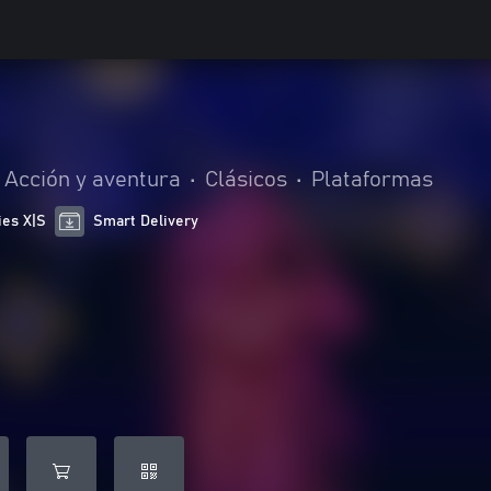
Acción y aventura
•
Clásicos
•
Plataformas
ies X|S
Smart Delivery