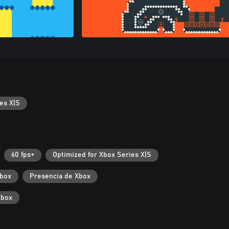
es X|S
60 fps+
Optimized for Xbox Series X|S
Xbox
Presencia de Xbox
Xbox