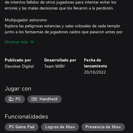
de intentos fallidos de otros jugadores para intentar evitar los
errores y las malas decisiones que los llevaron a la perdición.
Multijugador asíncrono
Explora las peligrosas estancias y salas colosales de cada templo
junto a los fantasmas de jugadores caídos que pasaron antes por
allí, y aprovéchate de sus éxitos y fracasos para llegar más lejos
Mostrar más
de lo que ellos podían esperar.
Bendiciones de los dioses
Publicado por
Desarrollado por
Fecha de
A medida que los aventureros se adentran más en un templo,
Devolver Digital
Team WIBY
lanzamiento
pueden hacer ofrendas en los altares con los tesoros conseguidos
20/10/2022
para obtener una nueva bendición durante el resto de la
incursión. Consigue tantos tesoros como puedas para complacer
a los dioses y obtener un salto doble, planear, deslizarte más
Jugar con
lejos, protegerte del daño y mucho más.
PC
Handheld
Látigos desbloqueables
Completa logros para desbloquear nuevos látigos y equípate uno
de tu colección antes de embarcarte en la próxima incursión.
Funcionalidades
Cada látigo concede una bendición única y poderosa.
PC Game Pad
Logros de Xbox
Presencia de Xbox
Tres modos