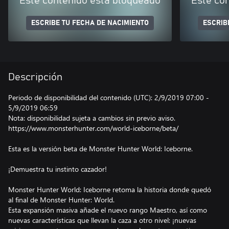
Este contenido está bloqueado
Este co
ESCRIBE TU FECHA DE NACIMIENTO
ESCRIB
Descripción
Periodo de disponibilidad del contenido (UTC): 2/9/2019 07:00 -
5/9/2019 06:59
Nota: disponibilidad sujeta a cambios sin previo aviso.
https://www.monsterhunter.com/world-iceborne/beta/
Esta es la versión beta de Monster Hunter World: Iceborne.
¡Demuestra tu instinto cazador!
Monster Hunter World: Iceborne retoma la historia donde quedó
al final de Monster Hunter: World.
Esta expansión masiva añade el nuevo rango Maestro, así como
nuevas características que llevan la caza a otro nivel: ¡nuevas