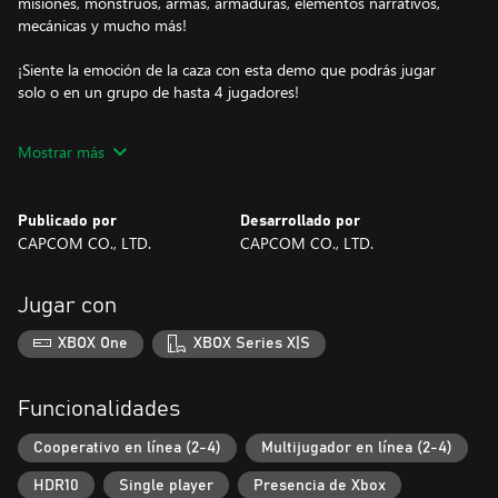
misiones, monstruos, armas, armaduras, elementos narrativos,
mecánicas y mucho más!
¡Siente la emoción de la caza con esta demo que podrás jugar
solo o en un grupo de hasta 4 jugadores!
Nota: algunos contenidos de la demo podrían diferir de los de la
Mostrar más
versión final.
Misiones incluidas (por dificultad):
Publicado por
Desarrollado por
Principiantes: caza al Gran Jagras
CAPCOM CO., LTD.
CAPCOM CO., LTD.
Intermedio: caza al Banbaro
Expertos: caza al Tigrex
Maestros: abate al Velkhana
Jugar con
XBOX One
XBOX Series X|S
Funcionalidades
Cooperativo en línea (2-4)
Multijugador en línea (2-4)
HDR10
Single player
Presencia de Xbox