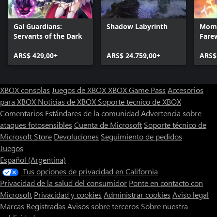
Gal Guardians:
Shadow Labyrinth
Momo
Servants of the Dark
Fare
ARS$ 429,00+
ARS$ 24.759,00+
ARS$
XBOX consolas
Juegos de XBOX
XBOX Game Pass
Accesorios
para XBOX
Noticias de XBOX
Soporte técnico de XBOX
Comentarios
Estándares de la comunidad
Advertencia sobre
ataques fotosensibles
Cuenta de Microsoft
Soporte técnico de
Microsoft Store
Devoluciones
Seguimiento de pedidos
Juegos
Español (Argentina)
Tus opciones de privacidad en California
Privacidad de la salud del consumidor
Ponte en contacto con
Microsoft
Privacidad y cookies
Administrar cookies
Aviso legal
Marcas Registradas
Avisos sobre terceros
Sobre nuestra