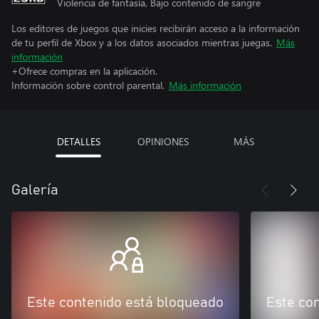
Violencia de fantasía, Bajo contenido de sangre
Los editores de juegos que inicies recibirán acceso a la información
de tu perfil de Xbox y a los datos asociados mientras juegas.
Más
información
+Ofrece compras en la aplicación.
Información sobre control parental.
Más información
DETALLES
OPINIONES
MÁS
Galería
Este contenido está bloqueado
Este co