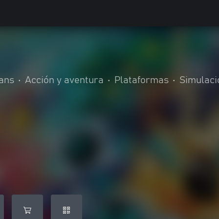
ans
•
Acción y aventura
•
Plataformas
•
Simulaci