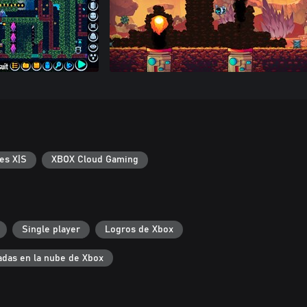
es X|S
XBOX Cloud Gaming
Single player
Logros de Xbox
das en la nube de Xbox