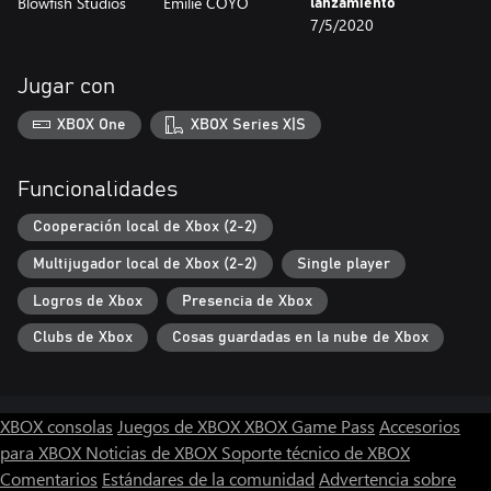
Blowfish Studios
Emilie COYO
lanzamiento
7/5/2020
Jugar con
XBOX One
XBOX Series X|S
Funcionalidades
Cooperación local de Xbox (2-2)
Multijugador local de Xbox (2-2)
Single player
Logros de Xbox
Presencia de Xbox
Clubs de Xbox
Cosas guardadas en la nube de Xbox
XBOX consolas
Juegos de XBOX
XBOX Game Pass
Accesorios
para XBOX
Noticias de XBOX
Soporte técnico de XBOX
Comentarios
Estándares de la comunidad
Advertencia sobre