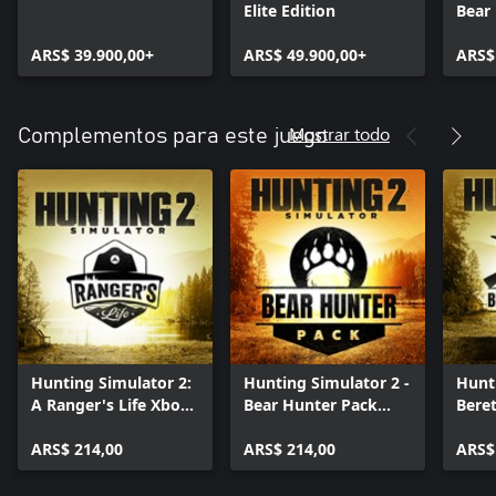
Elite Edition
Bear
ARS$ 39.900,00+
ARS$ 49.900,00+
ARS$
Mostrar todo
Complementos para este juego
Hunting Simulator 2:
Hunting Simulator 2 -
Hunt
A Ranger's Life Xbox
Bear Hunter Pack
Bere
One
Xbox One
Xbox
ARS$ 214,00
ARS$ 214,00
ARS$