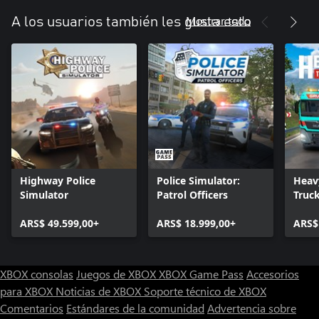
Mostrar todo
A los usuarios también les gusta esto
Highway Police
Police Simulator:
Heav
Simulator
Patrol Officers
Truc
ARS$ 49.599,00+
ARS$ 18.999,00+
ARS$
XBOX consolas
Juegos de XBOX
XBOX Game Pass
Accesorios
para XBOX
Noticias de XBOX
Soporte técnico de XBOX
Comentarios
Estándares de la comunidad
Advertencia sobre