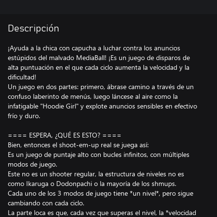
Descripción
¡Ayuda a la chica con capucha a luchar contra los anuncios
estúpidos del malvado MediaBall! ¡Es un juego de disparos de
alta puntuación en el que cada ciclo aumenta la velocidad y la
dificultad!
Un juego en dos partes: primero, ábrase camino a través de un
confuso laberinto de menús, luego láncese al aire como la
infatigable "Hoodie Girl" y explote anuncios sensibles en efectivo
frío y duro.
==== ESPERA, ¿QUÉ ES ESTO? ====
Bien, entonces el shoot-em-up real se juega así:
Es un juego de puntaje alto con bucles infinitos, con múltiples
modos de juego.
Este no es un shooter regular, la estructura de niveles no es
como Ikaruga o Dodonpachi o la mayoría de los shmups.
Cada uno de los 3 modos de juego tiene *un nivel*, pero sigue
cambiando con cada ciclo.
La parte loca es que, cada vez que superas el nivel, la *velocidad