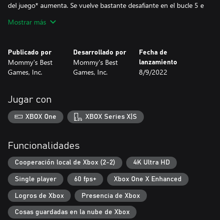
del juego* aumenta. Se vuelve bastante desafiante en el bucle 5 e
increíblemente difícil en el bucle 8.
Mostrar más
Para ayudar, hay un potenciador llamado 'Time Pulse', en
cantidad limitada. Ralentiza el tiempo temporalmente, y si
Publicado por
Desarrollado por
Fecha de
disparas balas enemigas durante este tiempo, las transformas en
Mommy's Best
Mommy's Best
lanzamiento
efectivo. ¡Y por cada tantas balas que destruyas de esta manera,
Games, Inc.
Games, Inc.
8/9/2022
obtendrás un nuevo Time Pulse! Es bueno sacarte de un apuro, y
luego se pone difícil.
Una vez que comprenda el flujo de los bucles, sabrá cuándo es el
Jugar con
mejor momento para gastar su Time Pulse y comenzará a
descubrir cómo encadenarlos, ganar más y llegar más lejos.
XBOX One
XBOX Series X|S
El modo de juego "Sorpresa" es como un "pícaro" en el que el
diseño del nivel cambia cada vez que juegas. Este modo también
Funcionalidades
tiene muchos potenciadores disponibles, por lo que es
emocionante seguir intentándolo.
Cooperación local de Xbox (2-2)
4K Ultra HD
Single player
60 fps+
Xbox One X Enhanced
Logros de Xbox
Presencia de Xbox
Cosas guardadas en la nube de Xbox