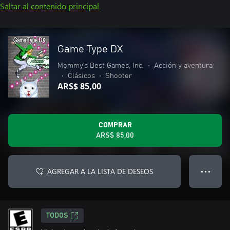
Saltar al contenido principal
Game Type DX
Mommy's Best Games, Inc.
•
Acción y aventura
•
Clásicos
•
Shooter
ARS$ 85,00
COMPRAR
ARS$ 85,00
AGREGAR A LA LISTA DE DESEOS
● ● ●
TODOS