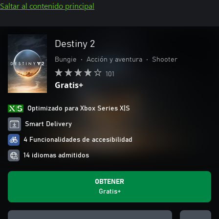
Saltar al contenido principal
Destiny 2
Bungie
•
Acción y aventura
•
Shooter
101
Gratis+
Optimizado para Xbox Series X|S
Smart Delivery
4 Funcionalidades de accesibilidad
14 idiomas admitidos
OBTENER
Gratis+