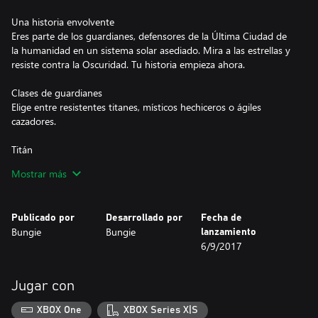
Una historia envolvente
Eres parte de los guardianes, defensores de la Última Ciudad de
la humanidad en un sistema solar asediado. Mira a las estrellas y
resiste contra la Oscuridad. Tu historia empieza ahora.
Clases de guardianes
Elige entre resistentes titanes, místicos hechiceros o ágiles
cazadores.
Titán
Los titanes, disciplinados y orgullosos, atacan con agresividad y
Mostrar más
defienden con lealtad. Prende fuego a tu mazo, parte el cielo con
rayos y enfréntate mano a mano a cualquier oponente. Tu
equipo se sentirá seguro tras tu poderoso escudo.
Publicado por
Desarrollado por
Fecha de
Bungie
Bungie
lanzamiento
Hechicero
6/9/2017
Los hechiceros usan los misterios del universo como armas para
resistir y destruir a sus enemigos. Devasta el campo de batalla y
deshazte de hordas de enemigos en un abrir y cerrar de ojos.
Jugar con
Quienes estén de tu lado conocerán el verdadero poder de la
Luz.
XBOX One
XBOX Series X|S