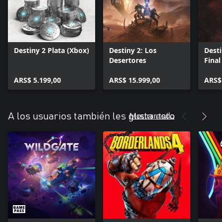
Destiny 2 Plata (Xbox)
Destiny 2: Los
Dest
Desertores
Final
ARS$ 5.199,00
ARS$ 15.999,00
ARS$
Mostrar todo
A los usuarios también les gusta esto