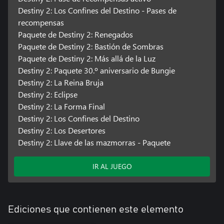
razonable. Usar el software significa aceptar del contrato de
Destiny 2: Los Confines del Destino - Pases de
licencia del software de Destiny, disponible en
recompensas
www.bungie.net/sla.
Paquete de Destiny 2: Renegados
© 2026 Bungie, Inc. Todos los derechos reservados. Destiny, el
Paquete de Destiny 2: Bastión de Sombras
logotipo de Destiny, Bungie y el logotipo de Bungie son marcas
Paquete de Destiny 2: Más allá de la Luz
registradas de Bungie, Inc. Publicado y distribuido por Bungie,
Destiny 2: Paquete 30.º aniversario de Bungie
Inc.
Destiny 2: La Reina Bruja
Destiny 2: Eclipse
Destiny 2: La Forma Final
Destiny 2: Los Confines del Destino
Destiny 2: Los Desertores
Destiny 2: Llave de las mazmorras - Paquete
IR AL JUEGO
Ediciones que contienen este elemento