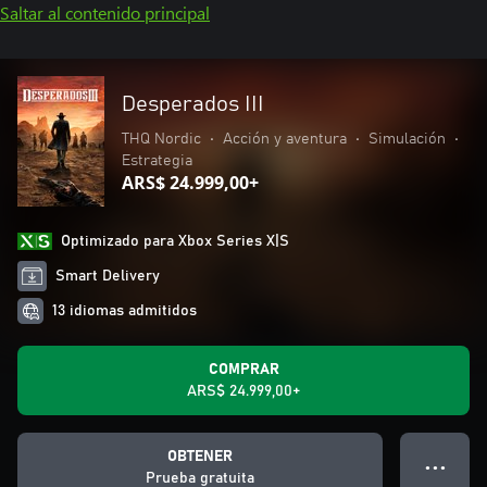
Saltar al contenido principal
Desperados III
THQ Nordic
•
Acción y aventura
•
Simulación
•
Estrategia
ARS$ 24.999,00+
Optimizado para Xbox Series X|S
Smart Delivery
13 idiomas admitidos
COMPRAR
ARS$ 24.999,00+
OBTENER
● ● ●
Prueba gratuita