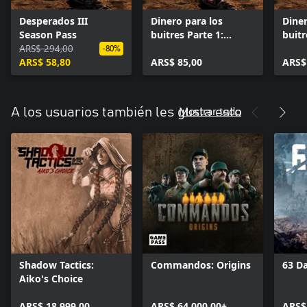
Desperados III
Dinero para los
Diner
Season Pass
buitres Parte 1:
buitr
ARS$ 294,00
Llegar tarde a la
vez,
-80%
ARS$ 58,80
fiesta
ARS$ 85,00
sent
ARS$
Mostrar todo
A los usuarios también les gusta esto
Shadow Tactics:
Commandos: Origins
63 D
Aiko's Choice
ARS$ 18.999,00
ARS$ 64.000,00+
ARS$