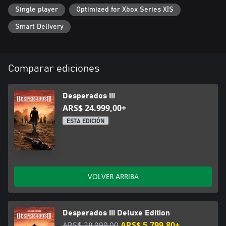
Single player
Optimized for Xbox Series X|S
Smart Delivery
Comparar ediciones
Desperados III
ARS$ 24.999,00+
ESTA EDICIÓN
VOLVER ARRIBA
Desperados III Deluxe Edition
ARS$ 28.999,00
ARS$ 5.799,80+