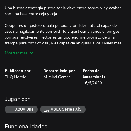
Una buena estrategia puede ser la clave entre sobrevivir y acabar
con una bala entre ceja y ceja.
Cooper es un pistolero bala perdida y un líder natural capaz de
asesinar sigilosamente con cuchillo y ajusticiar a varios enemigos
con sus revólveres. Héctor es un tipo enorme provisto de una
trampa para osos colosal, y es capaz de aniquilar a los rivales más
duros con su hacha de confianza. McCoy es un
Mostrar más
cazarrecompensas de sangre fría muy metódico que utiliza
señuelos, gas sedante, veneno inyectable y un arma a larga
distancia hecha a medida. Kate es capaz de engañar a cualquier
Publicado por
Desarrollado por
Fecha de
hombre con el vestido adecuado, y asesina con discreción
THQ Nordic
Mimimi Games
lanzamiento
utilizando su pistola oculta. Por último, está la misteriosa mujer
16/6/2020
de Nueva Orleans: Isabelle…
Jugar con
Combina las habilidades especiales de tu equipo para superar los
complicados desafíos a tu manera.
XBOX One
XBOX Series X|S
Funcionalidades