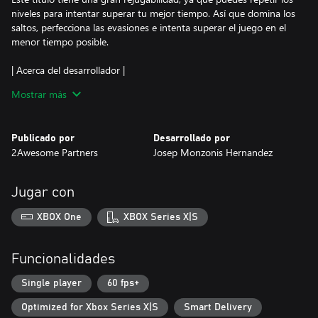
niveles para intentar superar tu mejor tiempo. Así que domina los
saltos, perfecciona las evasiones e intenta superar el juego en el
menor tiempo posible.
| Acerca del desarrollador |
Mostrar más
Me llamo Josep Monzonís Hernández y soy desarrollador de
juegos indie. Me encanta crear juegos sencillos, divertidos y bien
diseñados. Me inspiro principalmente en los títulos de la época
Publicado por
Desarrollado por
de los 8 y 16 bits. Disfruto de todos los aspectos del proceso de
2Awesome Partners
Josep Monzonis Hernandez
creación de un videojuego: pixel art, codificación, diseño de juego
e ilustración. He trabajado en varios juegos indie, siendo Castle
Of Pixel Skulls uno de los últimos juegos que he desarrollado por
Jugar con
mi cuenta, y que me ha llevado aproximadamente un año.
XBOX One
XBOX Series X|S
Funcionalidades
Single player
60 fps+
Optimized for Xbox Series X|S
Smart Delivery