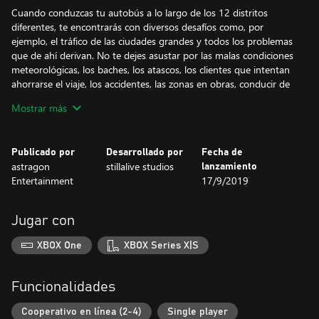
Cuando conduzcas tu autobús a lo largo de los 12 distritos
diferentes, te encontrarás con diversos desafíos como, por
ejemplo, el tráfico de las ciudades grandes y todos los problemas
que de ahí derivan. No te dejes asustar por las malas condiciones
meteorológicas, los baches, los atascos, los clientes que intentan
ahorrarse el viaje, los accidentes, las zonas en obras, conducir de
noche o las peticiones individuales de los pasajeros. Al contrario,
Mostrar más
toma las riendas de tu autobús, haz negocio, consigue una buena
reputación gracias a un estilo de conducción seguro y puntual y
disfruta del placer de conducir a lo largo de zonas urbanas reales
Publicado por
Desarrollado por
Fecha de
que parecen no acabar nunca. Haz uso de los miles de kilómetros
astragon
stillalive studios
lanzamiento
de carreteras y calles virtuales para hacerte con nuevos distritos,
Entertainment
17/9/2019
nuevos autobuses y nuevas opciones de personalización.
¡Pero nunca te olvides de conducir de forma segura tus
Jugar con
autobuses! Evita los accidentes y cualquier daño, y no pierdas de
vista los radares que hay por la ciudad. Si no, tu reputación
XBOX One
XBOX Series X|S
podría sufrir un duro revés y tu bolsillo podría verse afectado.
¿A qué estás esperando? ¡Ha llegado la hora de que entres a
Funcionalidades
trabajar!
Cooperativo en línea (2-4)
Single player