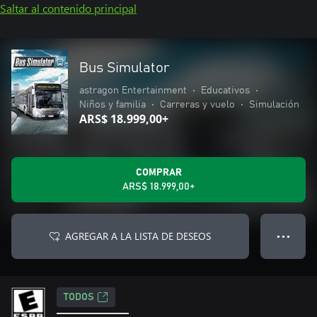
Saltar al contenido principal
Bus Simulator
astragon Entertainment
•
Educativos
•
Niños y familia
•
Carreras y vuelo
•
Simulación
ARS$ 18.999,00+
COMPRAR
ARS$ 18.999,00+
AGREGAR A LA LISTA DE DESEOS
● ● ●
TODOS