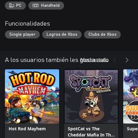
PC
Handheld
Funcionalidades
Single player
Logros de Xbox
Clubs de Xbox
Mostrar todo
A los usuarios también les gusta esto
Hot Rod Mayhem
SpotCat vs The
Super
Cheddar Mafia In The