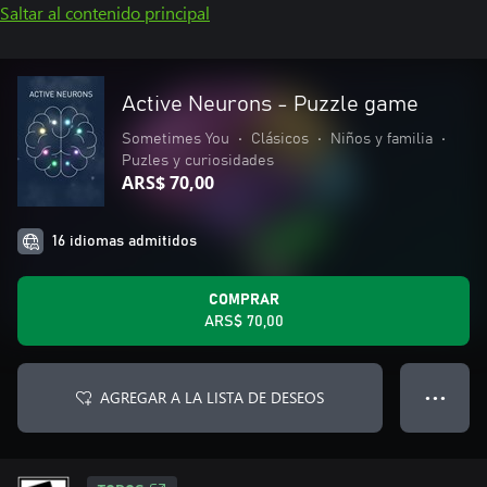
Saltar al contenido principal
Active Neurons - Puzzle game
Sometimes You
•
Clásicos
•
Niños y familia
•
Puzles y curiosidades
ARS$ 70,00
16 idiomas admitidos
COMPRAR
ARS$ 70,00
AGREGAR A LA LISTA DE DESEOS
● ● ●