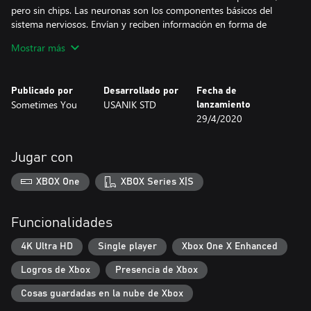
pero sin chips. Las neuronas son los componentes básicos del
sistema nerviosos. Envían y reciben información en forma de
señales eléctricas desde los órganos sensoriales, lo que permite la
Mostrar más
comunicación con el cerebro.
¡No olvides de cargar tu cerebro! ¡Esto es exactamente lo que
Publicado por
Desarrollado por
Fecha de
deberás hacer en el juego, mientras simultáneamente cargas tus
Sometimes You
USANIK STD
lanzamiento
neuronas en la vida real!
29/4/2020
Características:
- 120 tareas lógicas
Jugar con
- Más de 15 tipos de mecánicas distintas
- Música para meditación, que crea una atmósfera ideal para el
XBOX One
XBOX Series X|S
juego
- Soporte para modo para daltónicos
Funcionalidades
4K Ultra HD
Single player
Xbox One X Enhanced
Logros de Xbox
Presencia de Xbox
Cosas guardadas en la nube de Xbox