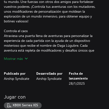
tu mundo. Une fuerzas con otros dos amigos para fortalecer
vuestros poderes. ¡Controla tus aventuras con los mutadores,
unos modificadores de personalización que moldean la
exploración de un mundo inmersivo, para obtener equipo y
botines valiosos!
Controla el caos
Atraviesa una puerta llena de aventuras para personalizar la
experiencia de cada partida con la ayuda de un dispositivo
misterioso que recibe el nombre de Daga Lúgubre. Cada
aventura está repleta de modificadores y desafíos únicos que
invocas y controlas tú. Personaliza las zonas que explores, los
Mostrar más
jefes a los que te enfrentes, los materiales que recojas y los
buscasendas en los que te conviertas.
Publicado por
Desarrollado por
Fecha de
Conviértete en un buscasendas
Airship Syndicate
Airship Syndicate
lanzamiento
¡Controla y emplea el poder de un poderoso buscasendas! Usa
28/1/2025
un gran abanico de habilidades únicas, como el flujo de magia y
tecnología arcanas, o la destreza militar letal, que se ajustarán a
tu estilo de juego favorito. Recorre un mundo inmersivo con
Jugar con
otros buscasendas y moldea tus aventuras como quieras.
Controla lo que explores y los enemigos contra los que luches
XBOX Series X|S
para personalizar cómo quieres ponerte en la piel de tu