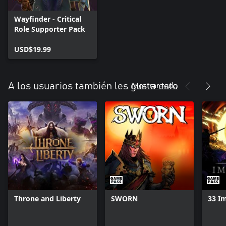
Wayfinder - Critical
Role Supporter Pack
USD$19.99
Mostrar todo
A los usuarios también les gusta esto
Throne and Liberty
SWORN
33 I