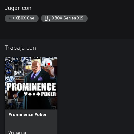
Jugar con
XBOX One
XBOX Series X|S
Trabaja con
Prominence Poker
Ver juego