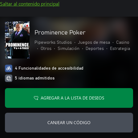
Saltar al contenido principal
Prominence Poker
Pipeworks Studios
•
Juegos de mesa
•
Casino
•
Otros
•
Simulación
•
Deportes
•
Estrategia
4 Funcionalidades de accesibilidad
5 idiomas admitidos
AGREGAR A LA LISTA DE DESEOS
CANJEAR UN CÓDIGO