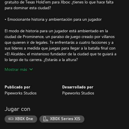
gratuito de Texas Hold'em para Xbox: ¿tienes lo que hace falta
para dominar esta ciudad?
• Emocionante historia y ambientación para un jugador
El modo de historia para un jugador está ambientado en la
ciudad de Prominence, un paraíso de juego creado por villanos
que quieren ir de legales. Te enfrentarás a cuatro facciones y a
sus líderes a medida que juegas para llegar a la batalla final con
«El Alcalde», el misterioso fundador de la ciudad que te guiará a
lo largo de tu carrera. ¿Estarás a la altura?
Mostrar más
• Una gran comunidad online
Los jugadores disfrutarán de una excelente experiencia
Publicado por
Desarrollado por
multijugador con eventos programados regulares, desafíos
Pipeworks Studios
Pipeworks Studios
diarios, torneos, clasificaciones y mucho más, a medida que el
juego evoluciona con el tiempo.
Jugar con
Solo en Prominence podrás encontrar las emociones del póker de
más alto nivel mientras te lo juegas todo para dominar el imperio
XBOX One
XBOX Series X|S
de El Alcalde. Es el juego de cartas perfecto para hacer grandes
apuestas contra otros astutos jugadores de todo el mundo en los