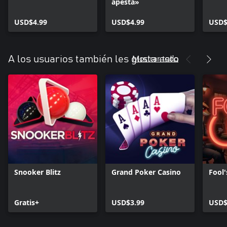
apesta»
USD$4.99
USD$4.99
USD$
Mostrar todo
A los usuarios también les gusta esto
Snooker Blitz
Grand Poker Casino
Fool'
Gratis+
USD$3.99
USD$