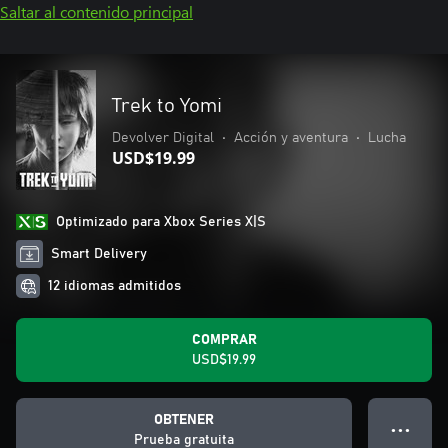
Saltar al contenido principal
Trek to Yomi
Devolver Digital
•
Acción y aventura
•
Lucha
USD$19.99
Optimizado para Xbox Series X|S
Smart Delivery
12 idiomas admitidos
COMPRAR
USD$19.99
OBTENER
● ● ●
Prueba gratuita