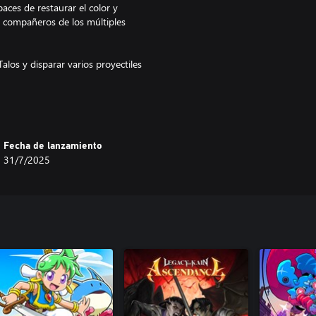
aces de restaurar el color y
s compañeros de los múltiples
alos y disparar varios proyectiles
lgo.
Fecha de lanzamiento
31/7/2025
onsigue armaduras elementales que
 desbloquea habilidades especiales
asta viajar por túneles
 a los jefes cambiando de
los puntos débiles de tus