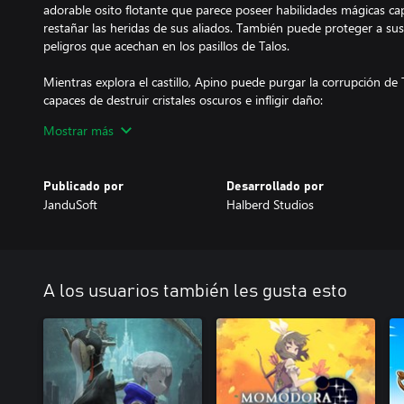
adorable osito flotante que parece poseer habilidades mágicas cap
restañar las heridas de sus aliados. También puede proteger a su
peligros que acechan en los pasillos de Talos.
Mientras explora el castillo, Apino puede purgar la corrupción de T
capaces de destruir cristales oscuros e infligir daño:
Mostrar más
- Un puño que golpea hacia arriba cuando lo invocan.
- Un disparo que viaja por una superficie hasta que impacta con a
Publicado por
Desarrollado por
JanduSoft
Halberd Studios
- Un ciclón que regresa a Apino como si fuera un bumerán.
Usa los elementos para viajar por el mapa de varias maneras. C
fueron tesoros de antiguas civilizaciones, cambialas al instante y
para seguir explorando: desde nadar para ascender por cataratas h
A los usuarios también les gusta esto
subterráneos o planear por corrientes de aire caliente.
Domina el poder del rayo, el agua, la tierra y el fuego. Sorprende
armadura, realiza poderosos combos con tu alabarda y aprovecha 
enemigos para abrirte camino por el corazón de las tinieblas.