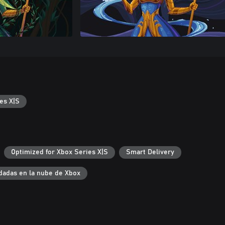
es X|S
Optimized for Xbox Series X|S
Smart Delivery
dadas en la nube de Xbox