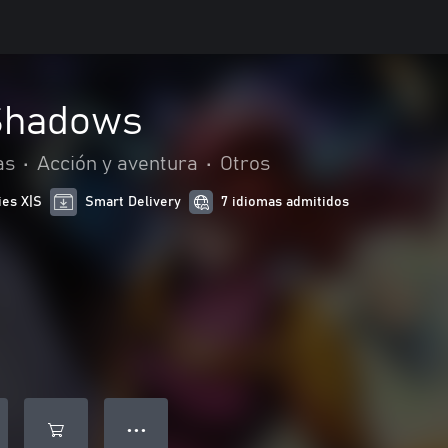
 Shadows
as
•
Acción y aventura
•
Otros
ies X|S
Smart Delivery
7 idiomas admitidos
● ● ●