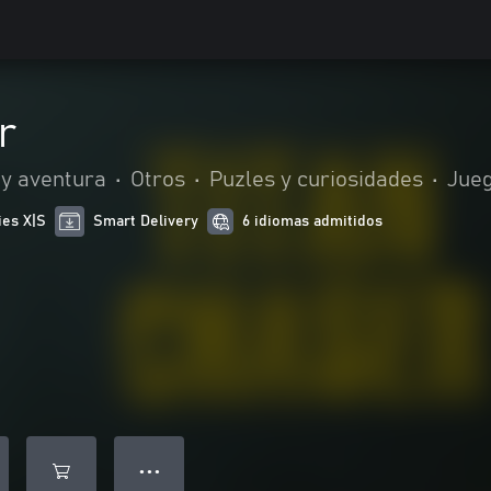
r
 y aventura
•
Otros
•
Puzles y curiosidades
•
Jueg
ies X|S
Smart Delivery
6 idiomas admitidos
● ● ●