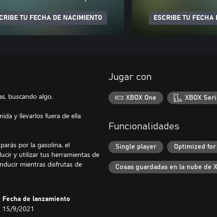
CRIBE TU FECHA DE NACIMIENTO
ESCRIBE TU FECHA 
Jugar con
ias, buscando algo.
XBOX One
XBOX Seri
da y llevarlos fuera de ella
Funcionalidades
arás por la gasolina, el
Single player
Optimized for
cir y utilizar tus herramientas de
nducir mientras disfrutas de
Cosas guardadas en la nube de 
Fecha de lanzamiento
15/9/2021