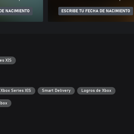
DE NACIMIENTO
ESCRIBE TU FECHA DE NACIMIENTO
es X|S
 Xbox Series X|S
Smart Delivery
Logros de Xbox
Xbox